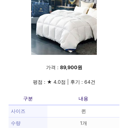
가격 :
89,900원
평점 : ★ 4.0점 | 후기 : 64건
구분
내용
사이즈
퀸
수량
1개