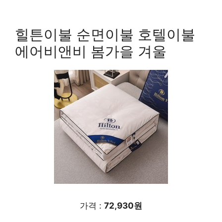
힐튼이불 순면이불 호텔이불
에어비앤비 봄가을 겨울
가격 :
72,930원