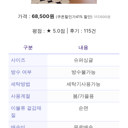
가격 :
68,500원
(쿠폰할인가41% 할인)
117,500원
평점 : ★ 5.0점 | 후기 : 115건
구분
내용
사이즈
슈퍼싱글
방수 여부
방수불가능
세탁방법
세탁기사용가능
사용계절
봄/가을용
이불류 겉감재
순면
질
배송비
무료배송