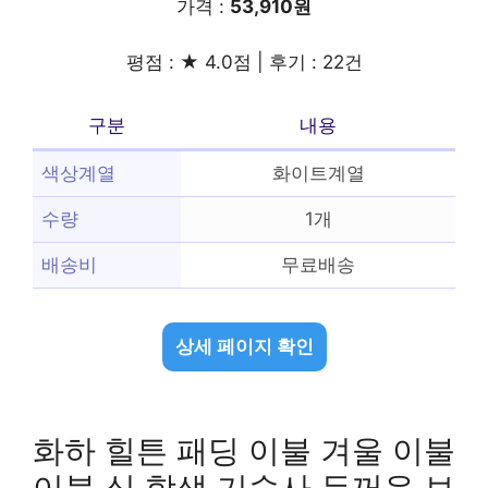
가격 :
53,910원
평점 : ★ 4.0점 | 후기 : 22건
구분
내용
색상계열
화이트계열
수량
1개
배송비
무료배송
상세 페이지 확인
화하 힐튼 패딩 이불 겨울 이불
이불 심 학생 기숙사 두꺼운 보