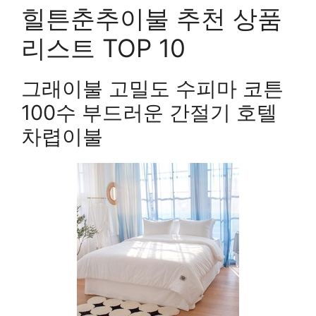
힐튼춘추이불 추천 상품
리스트 TOP 10
그래이불 고밀도 수피마 코튼
100수 부드러운 간절기 호텔
차렵이불