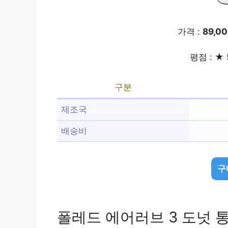
가격 :
89,0
평점 : ★ 
구분
제조국
배송비
구
폴레드 에어러브 3 도넛 통