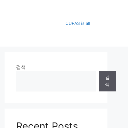
CUPAS is all
검색
검
색
Recent Posts