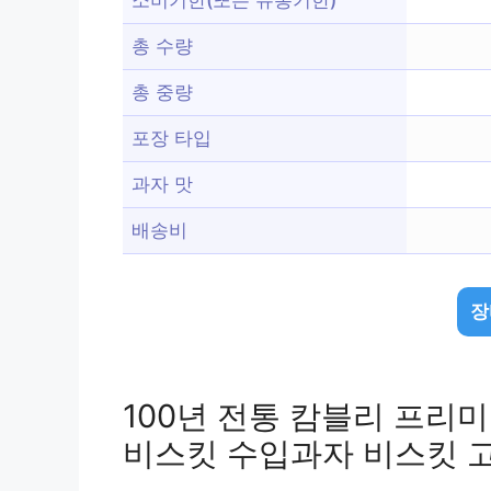
총 수량
총 중량
포장 타입
과자 맛
배송비
장
100년 전통 캄블리 프리
비스킷 수입과자 비스킷 고급