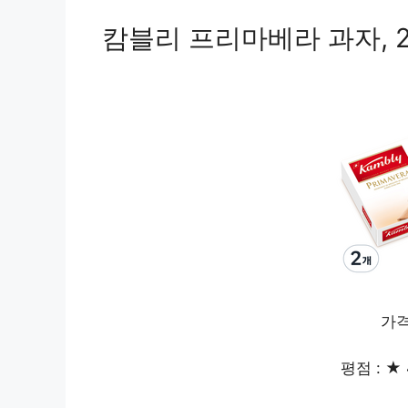
캄블리 프리마베라 과자, 2개
가격
평점 : ★ 