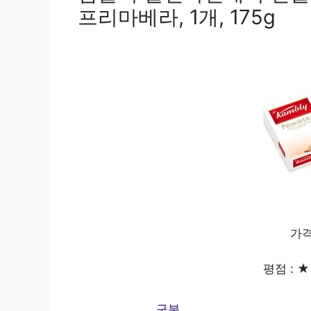
프리마베라, 1개, 175g
가격
평점 : ★ 
구분