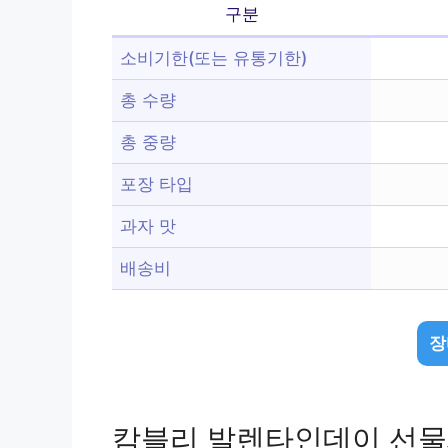
구분
소비기한(또는 유통기한)
총 수량
총 중량
포장 타입
과자 맛
배송비
장
캄블리 발렌타인데이 선물