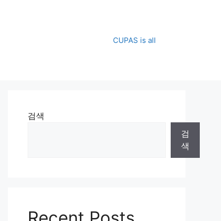
CUPAS is all
검색
검
색
Recent Posts