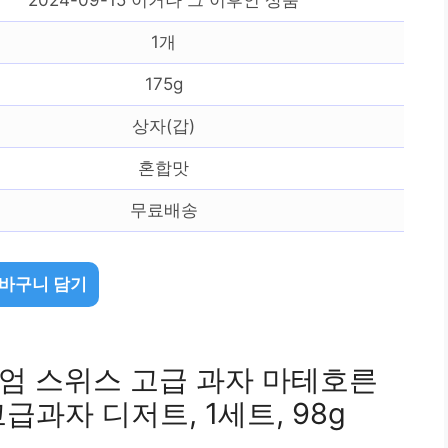
1개
175g
상자(갑)
혼합맛
무료배송
바구니 담기
미엄 스위스 고급 과자 마테호른
과자 디저트, 1세트, 98g