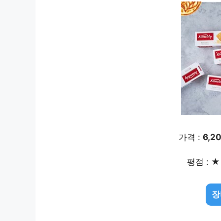
가격 :
6,2
평점 : ★ 
장