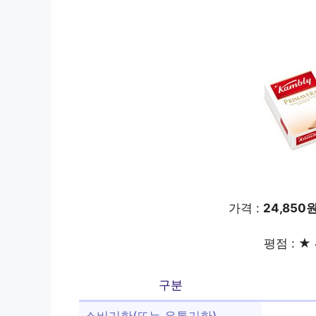
가격 :
24,850
평점 : ★ 
구분
소비기한(또는 유통기한)