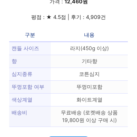
가격 :
12,460원
평점 : ★ 4.5점 | 후기 : 4,909건
구분
내용
캔들 사이즈
라지(450g 이상)
향
기타향
심지종류
코튼심지
뚜껑포함 여부
뚜껑미포함
색상계열
화이트계열
배송비
무료배송 (로켓배송 상품
19,800원 이상 구매 시)