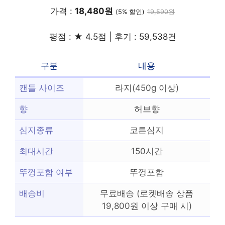
가격 :
18,480원
(5% 할인)
19,590원
평점 : ★ 4.5점 | 후기 : 59,538건
구분
내용
캔들 사이즈
라지(450g 이상)
향
허브향
심지종류
코튼심지
최대시간
150시간
뚜껑포함 여부
뚜껑포함
배송비
무료배송 (로켓배송 상품
19,800원 이상 구매 시)