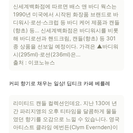
신세계백화점에 따르면 배스 앤 바디 웍스는
1990년 미국에서 시작된 화장품 브랜드로 바
디워시·로션·스크럽 등 바디 케어 제품과 캔들
(향초) 등… 신세계백화점은 바디워시를 비롯
해 바디로션과 핸드크림, 캔들(향초) 등 301
종 상품을 선보일 예정이다. 가격은 ▲바디워
시(295ml)·로션(236ml)은…
출처 : 이코노뉴스
커피 향기로 채우는 일상! 딥티크 카페 베를레
리미티드 캔들 컬렉션인데요. 지난 130여 년
간 파리지앵의 오후 티타임을 달콤하게 물들
였던 향기를 오감으로 느낄 수 있습니다. 영국
아티스트 클라임 에번든(Clym Evernden)이