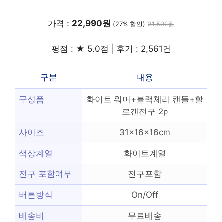
가격 :
22,990원
(27% 할인)
31,500원
평점 : ★ 5.0점 | 후기 : 2,561건
구분
내용
구성품
화이트 워머+블랙체리 캔들+할
로겐전구 2p
사이즈
31x16x16cm
색상계열
화이트계열
전구 포함여부
전구포함
버튼방식
On/Off
배송비
무료배송