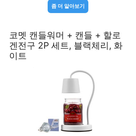
좀 더 알아보기
코멧 캔들워머 + 캔들 + 할로
겐전구 2P 세트, 블랙체리, 화
이트