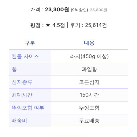
가격 :
23,300원
(9% 할인)
25,800원
평점 : ★ 4.5점 | 후기 : 25,614건
구분
내용
캔들 사이즈
라지(450g 이상)
향
과일향
심지종류
코튼심지
최대시간
150시간
뚜껑포함 여부
뚜껑포함
배송비
무료배송