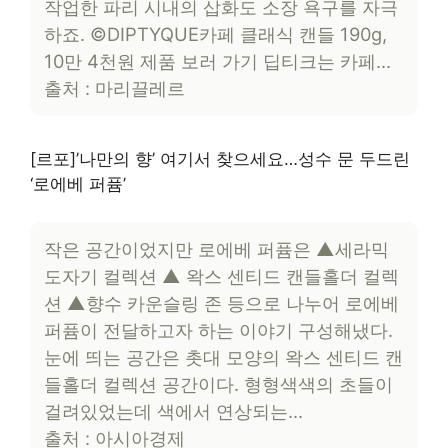
작업한 파리 시내의 삽화도 소장 욕구를 자극
하죠. ©DIPTYQUE카페 클래식 캔들 190g,
10만 4천원 제품 보러 가기 딥티크는 카페…
출처 : 마리끌레르
[르포]’나만의 향’ 여기서 찾으세요…성수 문 두드린
‘로에베 퍼퓸’
작은 공간이었지만 로에베 퍼퓸은 ▲세라믹
도자기 컬렉션 ▲ 왁스 센티드 캔들홀더 컬렉
션 ▲향수 카운슬링 존 등으로 나누어 로에베
퍼퓸이 전달하고자 하는 이야기 구성해냈다.
눈에 띄는 공간은 촛대 모양의 왁스 센티드 캔
들홀더 컬렉션 공간이다. 형형색색의 초들이
걸려있었는데 색에서 연상되는…
출처 : 아시아경제