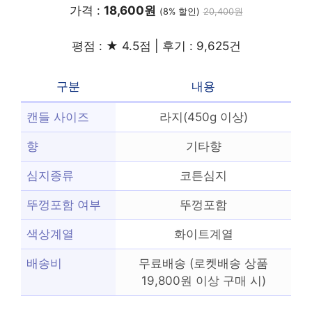
가격 :
18,600원
(8% 할인)
20,400원
평점 : ★ 4.5점 | 후기 : 9,625건
구분
내용
캔들 사이즈
라지(450g 이상)
향
기타향
심지종류
코튼심지
뚜껑포함 여부
뚜껑포함
색상계열
화이트계열
배송비
무료배송 (로켓배송 상품
19,800원 이상 구매 시)