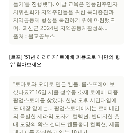
들기’를 진행했다. 이날 교육은 연풍면주민자
치위원회가 지역주민들을 위한 복리증진과
지역공동체 형성을 촉진하기 위해 마련됐으
며, ‘괴산군 2024년 지역공동체활성화…
출처 : 불교공뉴스
[르포] ’51년 헤리티지’ 로에베 퍼퓸으로 ‘나만의 향
수’ 찾아보세요
“토마토와 오이로 만든 캔들, 룸스프레이 보
셨나요?” 16일 서울 성수동 소재 로에베 퍼퓸
팝업스토어를 찾았다. 한낮 오후 시간대임에
도 매장 앞에는… 팝업스토어에서는 로에베만
의 특별한 세라믹 도자기 컬렉션, 빈티지한 촛
대 모양의 왁스 센티드 캔들홀더 컬렉션, 제품
패키지를 장식하고 있는 18세기…