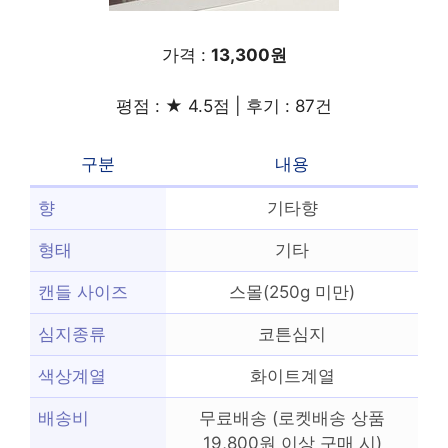
가격 :
13,300원
평점 : ★ 4.5점 | 후기 : 87건
구분
내용
향
기타향
형태
기타
캔들 사이즈
스몰(250g 미만)
심지종류
코튼심지
색상계열
화이트계열
배송비
무료배송 (로켓배송 상품
19,800원 이상 구매 시)