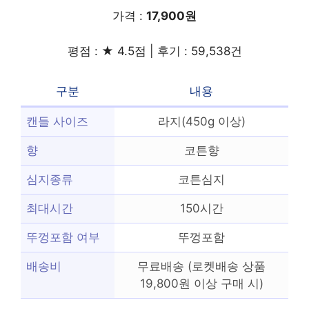
가격 :
17,900원
평점 : ★ 4.5점 | 후기 : 59,538건
구분
내용
캔들 사이즈
라지(450g 이상)
향
코튼향
심지종류
코튼심지
최대시간
150시간
뚜껑포함 여부
뚜껑포함
배송비
무료배송 (로켓배송 상품
19,800원 이상 구매 시)