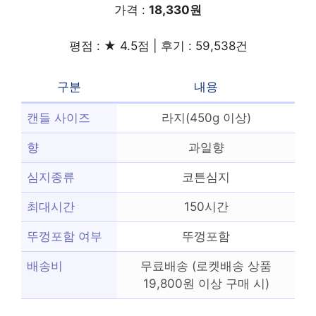
가격 :
18,330원
평점 : ★ 4.5점 | 후기 : 59,538건
구분
내용
캔들 사이즈
라지(450g 이상)
향
과일향
심지종류
코튼심지
최대시간
150시간
뚜껑포함 여부
뚜껑포함
배송비
무료배송 (로켓배송 상품
19,800원 이상 구매 시)