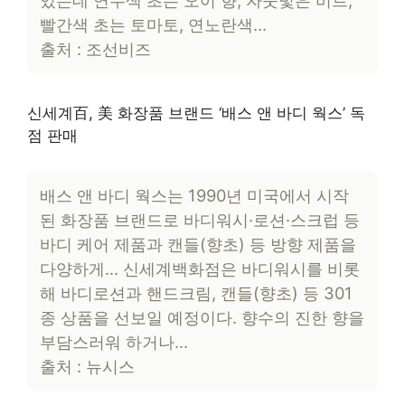
있는데 연두색 초는 오이 향, 자줏빛은 비트,
빨간색 초는 토마토, 연노란색…
출처 : 조선비즈
신세계百, 美 화장품 브랜드 ‘배스 앤 바디 웍스’ 독
점 판매
배스 앤 바디 웍스는 1990년 미국에서 시작
된 화장품 브랜드로 바디워시·로션·스크럽 등
바디 케어 제품과 캔들(향초) 등 방향 제품을
다양하게… 신세계백화점은 바디워시를 비롯
해 바디로션과 핸드크림, 캔들(향초) 등 301
종 상품을 선보일 예정이다. 향수의 진한 향을
부담스러워 하거나…
출처 : 뉴시스