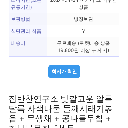
유통기한)
상품
보관방법
냉장보관
식단관리 식품
Y
배송비
무료배송 (로켓배송 상품
19,800원 이상 구매 시)
최저가 확인
집반찬연구소 빛깔고운 알록
달록 사색나물 들깨시래기볶
음 + 무생채 + 콩나물무침 +
참나물무침, 1세트