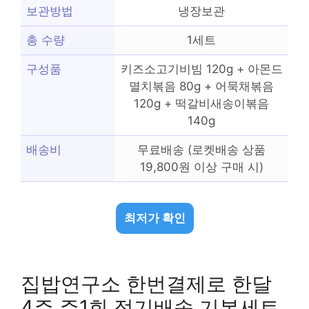
보관방법
냉장보관
총 수량
1세트
구성품
키즈소고기비빔 120g + 아몬드
멸치볶음 80g + 어묵채볶음
120g + 떡갈비새송이볶음
140g
배송비
무료배송 (로켓배송 상품
19,800원 이상 구매 시)
최저가 확인
집밥연구소 한번결제로 한달
4주 주1회 정기배송 기본세트