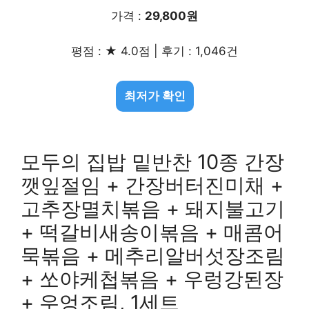
가격 :
29,800원
평점 : ★ 4.0점 | 후기 : 1,046건
최저가 확인
모두의 집밥 밑반찬 10종 간장
깻잎절임 + 간장버터진미채 +
고추장멸치볶음 + 돼지불고기
+ 떡갈비새송이볶음 + 매콤어
묵볶음 + 메추리알버섯장조림
+ 쏘야케첩볶음 + 우렁강된장
+ 우엉조림, 1세트