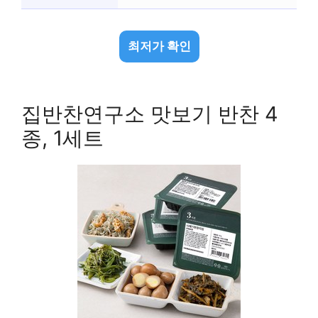
최저가 확인
집반찬연구소 맛보기 반찬 4
종, 1세트