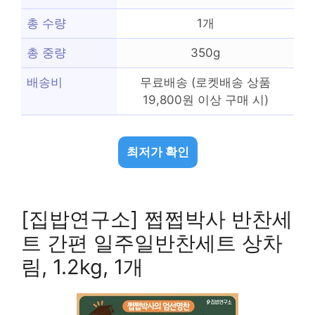
총 수량
1개
총 중량
350g
배송비
무료배송 (로켓배송 상품
19,800원 이상 구매 시)
최저가 확인
[집밥연구소] 쩝쩝박사 반찬세
트 간편 일주일반찬세트 상차
림, 1.2kg, 1개