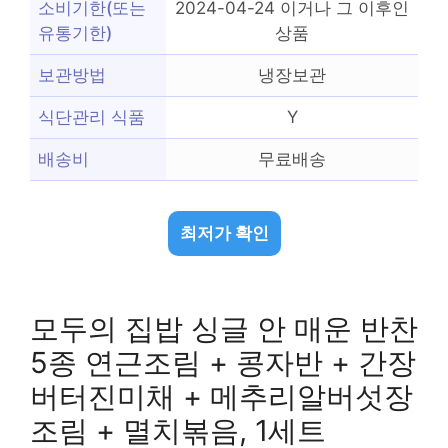
소비기한(또는
2024-04-24 이거나 그 이후인
유통기한)
상품
보관방법
냉장보관
식단관리 식품
Y
배송비
무료배송
최저가 확인
모두의 집밥 싱글 안 매운 반찬
5종 연근조림 + 콩자반 + 간장
버터진미채 + 메추리알버섯장
조림 + 멸치볶음, 1세트