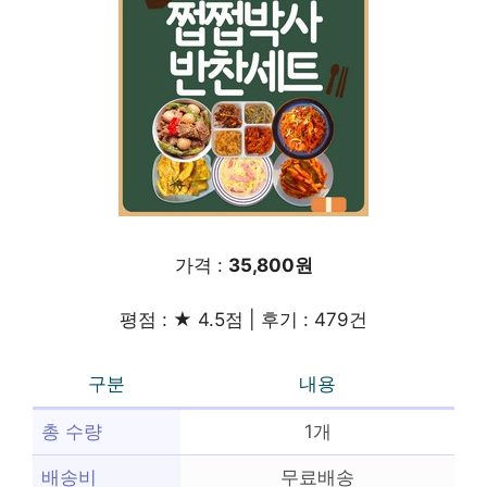
가격 :
35,800원
평점 : ★ 4.5점 | 후기 : 479건
구분
내용
총 수량
1개
배송비
무료배송