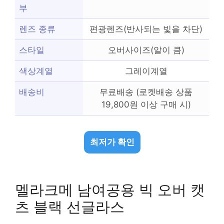
부
렌즈 종류
편광렌즈(반사되는 빛을 차단)
스타일
오버사이즈(알이 큼)
색상계열
그레이계열
배송비
무료배송 (로켓배송 상품
19,800원 이상 구매 시)
최저가 확인
멜라크메 남여공용 빅 오버 캣
츠 블랙 선글라스