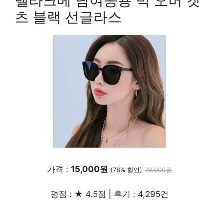
멜라크메 남여공용 빅 오버 캣
츠 블랙 선글라스
가격 :
15,000원
(78% 할인)
70,000원
평점 : ★ 4.5점 | 후기 : 4,295건