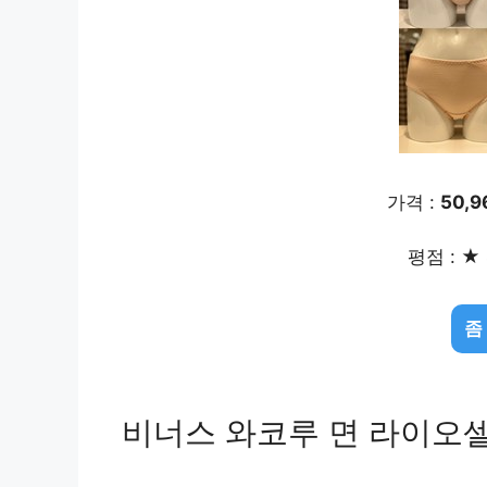
가격 :
50,
평점 : ★ 
좀
비너스 와코루 면 라이오셀 