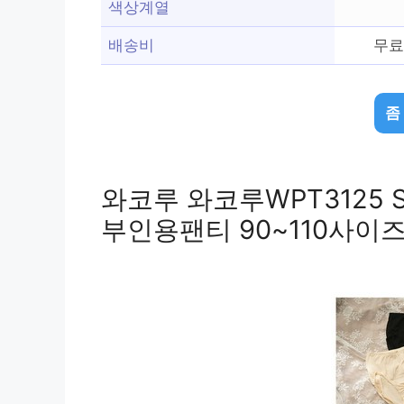
색상계열
배송비
무료
좀
와코루 와코루WPT3125 
부인용팬티 90~110사이즈 