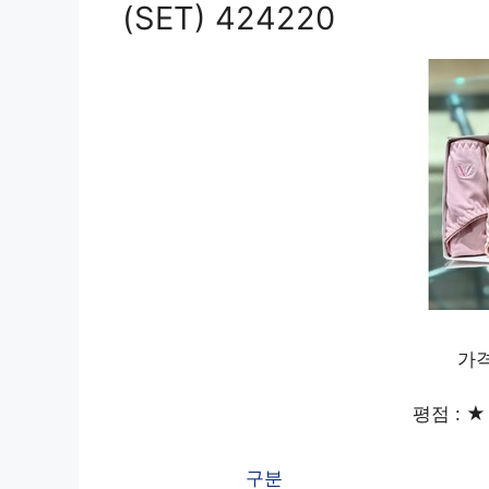
(SET) 424220
가격
평점 : ★ 
구분