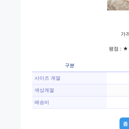
가격
평점 : ★ 
구분
사이즈 계열
색상계열
배송비
좀