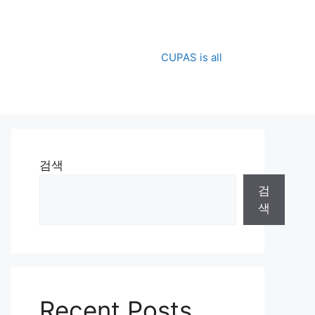
CUPAS is all
검색
검
색
Recent Posts