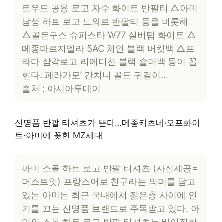
트우드 공용 로고 자수 화이트 반팔티 △아미
남성 하트 로고 느와르 반팔티 등을 비롯해
△골든구스 슈퍼스타 W77 실버탭 화이트 △
메종마르지엘라 5AC 체인 블랙 버킷백 △프
라다 삼각로고 리에디션 블랙 숄더백 등이 꼽
힌다. 페라가모’ 간치니 골드 귀걸이…
출처 : 아시아투데이
신명품 반팔 티셔츠가 뜬다…메종키츠네·오프화이
트·아미에 꽂힌 MZ세대
아미 스몰 하트 로고 반팔 티셔츠 (사진제공=
머스트잇) 프랑스어로 친구라는 의미를 담고
있는 아미는 최근 국내에서 젊은층 사이에 인
기를 끄는 신명품 브랜드로 주목받고 있다. 아
미의 스몰 하트 로고 반팔 티셔츠는 베이직한