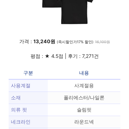
가격 :
13,240원
(즉시할인가17% 할인)
16,100원
평점 : ★ 4.5점 | 후기 : 7,271건
구분
내용
사용계절
사계절용
소재
폴리에스터/나일론
의류 핏
슬림핏
네크라인
라운드넥