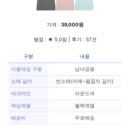
가격 :
39,000원
평점 : ★ 5.0점 | 후기 : 57건
구분
내용
사용대상 구분
남녀공용
소매 길이
반소매(어깨~팔꿈치 길이)
네크라인
라운드넥
색상계열
블랙계열
배송비
무료배송