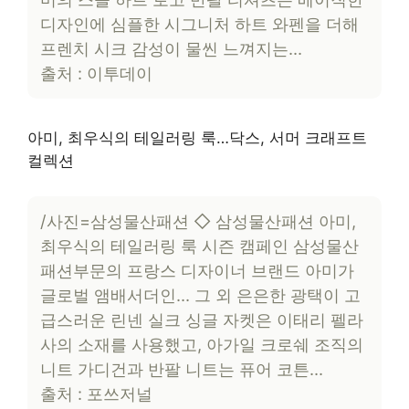
디자인에 심플한 시그니처 하트 와펜을 더해
프렌치 시크 감성이 물씬 느껴지는…
출처 : 이투데이
아미, 최우식의 테일러링 룩…닥스, 서머 크래프트
컬렉션
/사진=삼성물산패션 ◇ 삼성물산패션 아미,
최우식의 테일러링 룩 시즌 캠페인 삼성물산
패션부문의 프랑스 디자이너 브랜드 아미가
글로벌 앰배서더인… 그 외 은은한 광택이 고
급스러운 린넨 실크 싱글 자켓은 이태리 펠라
사의 소재를 사용했고, 아가일 크로쉐 조직의
니트 가디건과 반팔 니트는 퓨어 코튼…
출처 : 포쓰저널