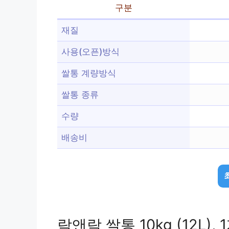
구분
재질
사용(오픈)방식
쌀통 계량방식
쌀통 종류
수량
배송비
락앤락 쌀통 10kg (12L), 