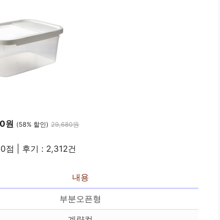
10원
(58% 할인)
29,680원
.0점 | 후기 : 2,312건
내용
부분오픈형
계량컵