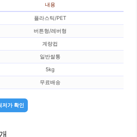
내용
플라스틱/PET
버튼형/레버형
계량컵
일반쌀통
5kg
무료배송
최저가 확인
1개