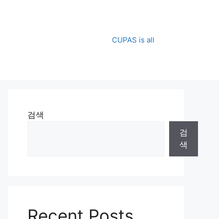
CUPAS is all
검색
검
색
Recent Posts