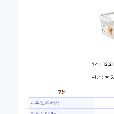
가격 :
12,2
평점 : ★ 5
구분
사용(오픈)방식
쌀통 계량방식