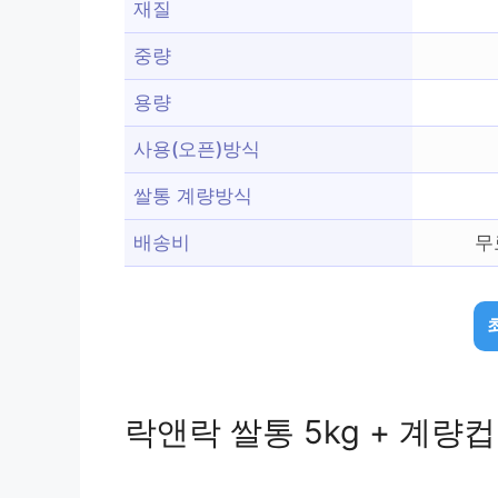
재질
중량
용량
사용(오픈)방식
쌀통 계량방식
배송비
무
락앤락 쌀통 5kg + 계량컵