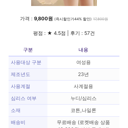
가격 :
9,800원
(즉시할인가44% 할인)
17,800원
평점 : ★ 4.5점 | 후기 : 57건
구분
내용
사용대상 구분
여성용
제조년도
23년
사용계절
사계절용
심리스 여부
누디/심리스
소재
코튼,나일론
배송비
무료배송 (로켓배송 상품