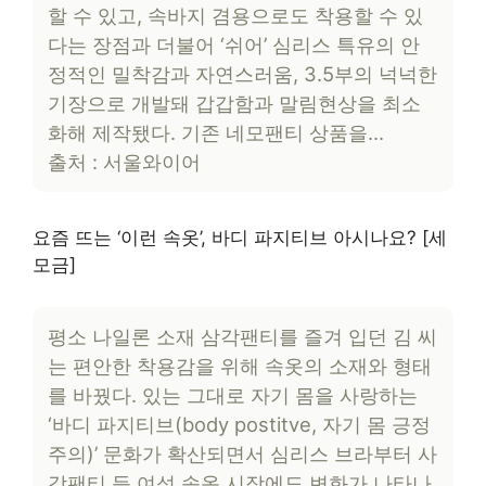
할 수 있고, 속바지 겸용으로도 착용할 수 있
다는 장점과 더불어 ‘쉬어’ 심리스 특유의 안
정적인 밀착감과 자연스러움, 3.5부의 넉넉한
기장으로 개발돼 갑갑함과 말림현상을 최소
화해 제작됐다. 기존 네모팬티 상품을…
출처 : 서울와이어
요즘 뜨는 ‘이런 속옷’, 바디 파지티브 아시나요? [세
모금]
평소 나일론 소재 삼각팬티를 즐겨 입던 김 씨
는 편안한 착용감을 위해 속옷의 소재와 형태
를 바꿨다. 있는 그대로 자기 몸을 사랑하는
‘바디 파지티브(body postitve, 자기 몸 긍정
주의)’ 문화가 확산되면서 심리스 브라부터 사
각팬티 등 여성 속옷 시장에도 변화가 나타나