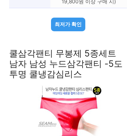
19,800원 이상 구매 시)
최저가 확인
쿨삼각팬티 무봉제 5종세트
남자 남성 누드삼각팬티 -5도
투명 쿨냉감심리스