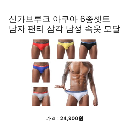
신가브루크 아쿠아 6종셋트
남자 팬티 삼각 남성 속옷 모달
가격 :
24,900원