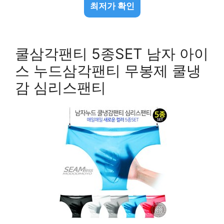
최저가 확인
쿨삼각팬티 5종SET 남자 아이
스 누드삼각팬티 무봉제 쿨냉
감 심리스팬티