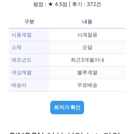
평점 : ★ 4.5점 | 후기 : 372건
구분
내용
사용계절
사계절용
소재
모달
제조년도
최근3개월이내
색상계열
블루계열
배송비
무료배송
최저가 확인