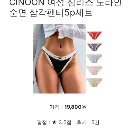
CINOON 여성 심리스 노라인
순면 삼각팬티5p세트
가격 :
19,800원
평점 : ★ 3.5점 | 후기 : 5건