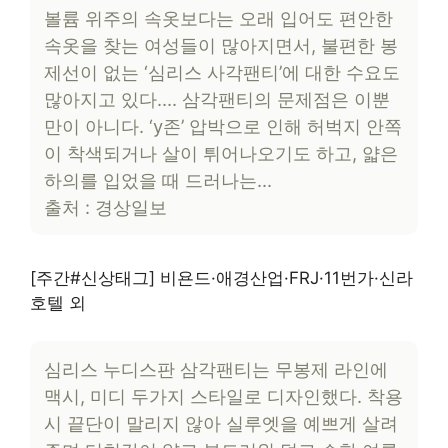
볼륨 위주의 속옷보다는 오래 입어도 편안한
속옷을 찾는 여성들이 많아지면서, 불편한 봉
제선이 없는 ‘심리스 사각팬티’에 대한 수요도
많아지고 있다…. 삼각팬티의 문제점은 이뿐
만이 아니다. ‘y존’ 압박으로 인해 허벅지 안쪽
이 착색되거나 살이 튀어나오기도 하고, 얇은
하의를 입었을 때 드러나는…
출처 : 경상일보
[주간#신상태그] 비욘드·애경산업·FRJ·11번가·신라
호텔 외
심리스 누디스판 삼각팬티는 무봉제 라인에
맥시, 미디 두가지 스타일로 디자인했다. 착용
시 끝단이 말리지 않아 실루엣을 예쁘게 살려