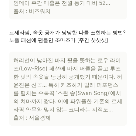
인데이 주간 매출은 전월 동기 대비 52…
출처 : 비즈워치
르세라핌, 속옷 공개가 당당한 나를 표현하는 방법?
노출 패션에 팬들만 조마조마 [주간 샷샷샷]
허리선이 낮아진 바지 핏을 뜻하는 로우 라이
즈(Low-Rise) 패션에 바지 버클을 풀고 루즈
한 핏의 속옷을 당당히 공개했기 때문이다. 허
윤진은 신곡… 특히 카즈하가 발레 퍼포먼스
를 펼치는 수록곡 ‘스완 송(Swan Song)’에서
의 치마까지 짧다. 이에 파워풀한 기존의 르세
라핌 안무와 맞지 않는 코디라는 지적도…
출처 : 서울경제