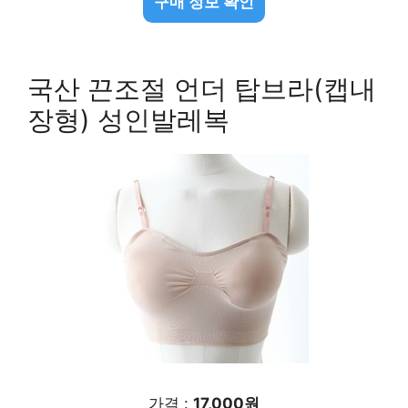
구매 정보 확인
국산 끈조절 언더 탑브라(캡내
장형) 성인발레복
가격 :
17,000원