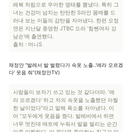
레복 차림으로 우아한 옆태를 뽐냈다. 특히 그
녀는 건강미 넘치는 탄탄한 S라인 몸매를 드
러내 보는 이들의 감탄을 자아냈다. 한편 오정
연은 지난달 종영한 JTBC 드라 ‘힘쎈여자 강
남순’에 출연했다.
출처 : 머니S
채정안 “발레서 발 벌렸다가 속옷 노출..’에라 모르겠
다’ 웃음 줘”(채정안TV)
사람들이 보자기 쓰고 있는 것 같다더라. ‘에
라 모르겠다’ 하고 저의 속옷을 노출했던 아찔
한 날이었다”라고 말해 폭소를 자아냈다. 이
어 “모두에게 웃음을 줬다. 발레바에서 하면
너무 멋진데 매트에 누워서 발을 벌리는 순간
아주 아찔하다. 이 원단을 좋아하는 친구가 있