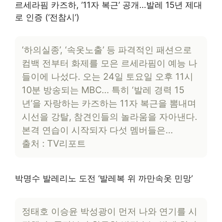
르세라핌 카즈하, ’11자 복근’ 공개…발레 15년 제대
로 인증 (‘전참시’)
‘하의실종’, ‘속옷노출’ 등 파격적인 패션으로
컴백 전부터 화제를 모은 르세라핌이 예능 나
들이에 나섰다. 오는 24일 토요일 오후 11시
10분 방송되는 MBC… 특히 ‘발레 경력 15
년’을 자랑하는 카즈하는 11자 복근을 뽐내며
시선을 강탈, 참견인들의 놀라움을 자아낸다.
본격 연습이 시작되자 다섯 멤버들은…
출처 : TV리포트
박명수 발레리노 도전 ‘발레복 위 까만속옷 민망’
정태호 이승윤 박성광이 먼저 나와 연기를 시