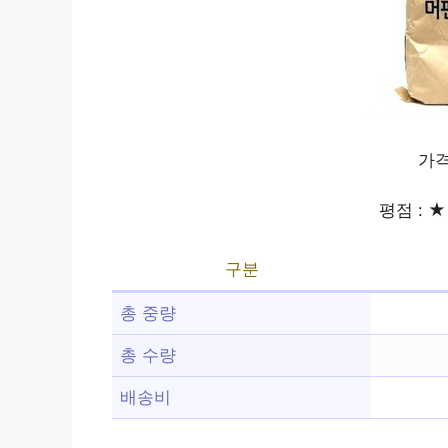
가격
평점 : ★ 
구분
총 중량
총 수량
배송비