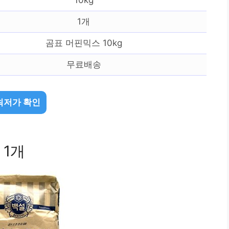
1개
곰표 머핀믹스 10kg
무료배송
최저가 확인
 1개