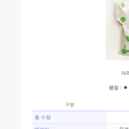
가격
평점 : ★ 
구분
총 수량