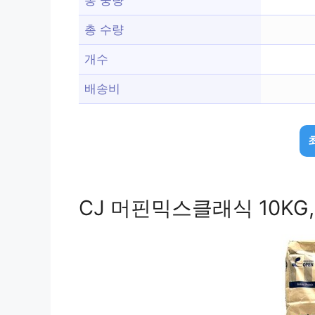
총 수량
개수
배송비
CJ 머핀믹스클래식 10KG,