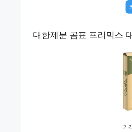
대한제분 곰표 프리믹스 대용
가격