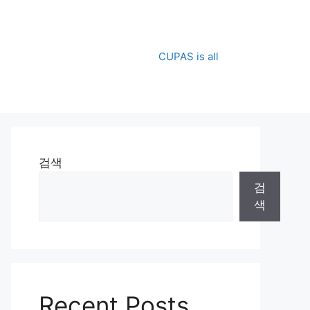
CUPAS is all
검색
검
색
Recent Posts