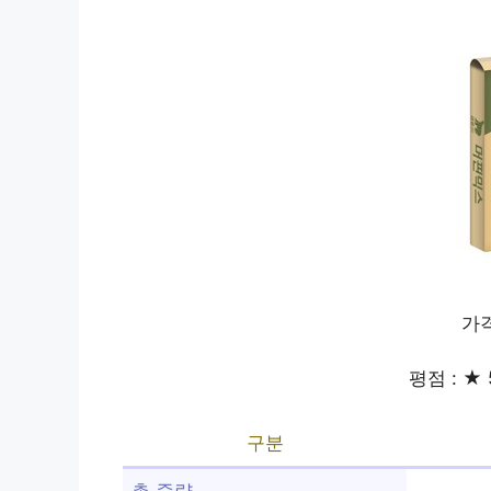
가격
평점 : ★ 
구분
총 중량