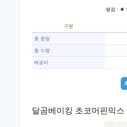
평점 : ★ 
구분
총 중량
총 수량
배송비
달곰베이킹 초코머핀믹스 10