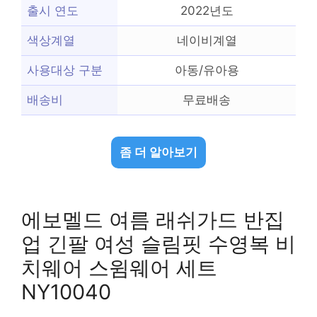
출시 연도
2022년도
색상계열
네이비계열
사용대상 구분
아동/유아용
배송비
무료배송
좀 더 알아보기
에보멜드 여름 래쉬가드 반집
업 긴팔 여성 슬림핏 수영복 비
치웨어 스윔웨어 세트
NY10040