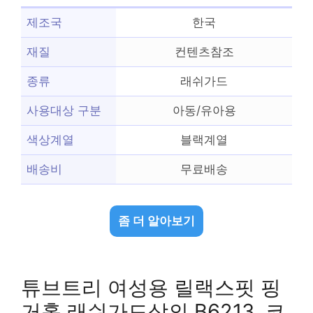
제조국
한국
재질
컨텐츠참조
종류
래쉬가드
사용대상 구분
아동/유아용
색상계열
블랙계열
배송비
무료배송
좀 더 알아보기
튜브트리 여성용 릴랙스핏 핑
거홀 래쉬가드상의 B6213, 코