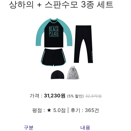
상하의 + 스판수모 3종 세트
가격 :
31,230원
(5% 할인)
32,970원
평점 : ★ 5.0점 | 후기 : 365건
구분
내용