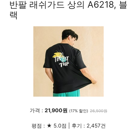
반팔 래쉬가드 상의 A6218, 블
랙
가격 :
21,900원
(17% 할인)
26,500원
평점 : ★ 5.0점 | 후기 : 2,457건