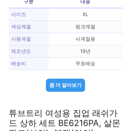
구분
내용
사이즈
XL
색상계열
핑크계열
사용계절
사계절용
제조년도
19년
배송비
무료배송
좀 더 알아보기
튜브트리 여성용 집업 래쉬가
드 상하 세트 BE6216PA, 살몬