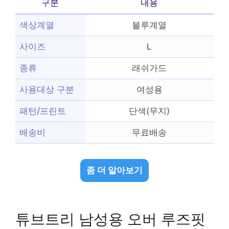
구분
내용
색상계열
블루계열
사이즈
L
종류
래쉬가드
사용대상 구분
여성용
패턴/프린트
단색(무지)
배송비
무료배송
좀 더 알아보기
튜브트리 남성용 오버 루즈핏