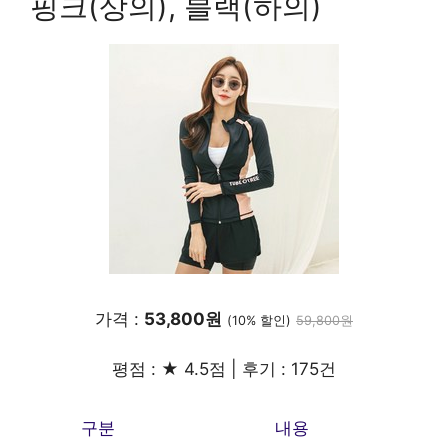
핑크(상의), 블랙(하의)
가격 :
53,800원
(10% 할인)
59,800원
평점 : ★ 4.5점 | 후기 : 175건
구분
내용