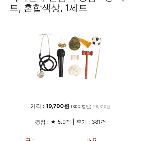
트, 혼합색상, 1세트
가격 :
19,700원
(30% 할인)
28,310원
평점 : ★ 5.0점 | 후기 : 381건
구분
내용