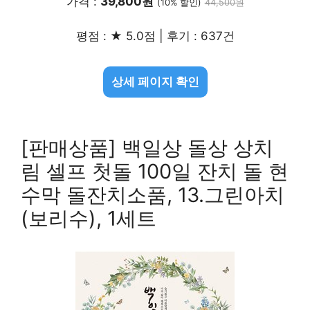
가격 :
39,800원
(10% 할인)
44,500원
평점 : ★ 5.0점 | 후기 : 637건
상세 페이지 확인
[판매상품] 백일상 돌상 상치
림 셀프 첫돌 100일 잔치 돌 현
수막 돌잔치소품, 13.그린아치
(보리수), 1세트