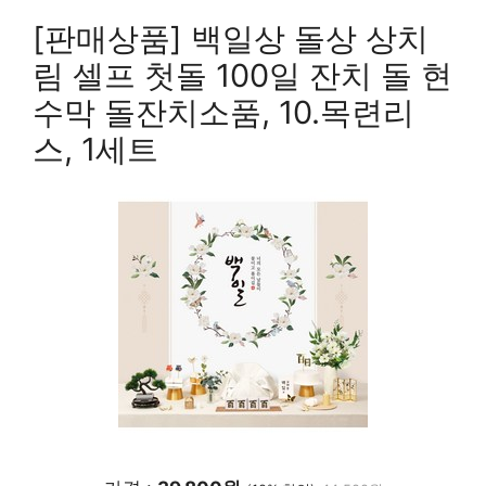
[판매상품] 백일상 돌상 상치
림 셀프 첫돌 100일 잔치 돌 현
수막 돌잔치소품, 10.목련리
스, 1세트