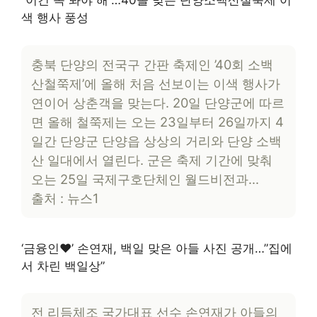
“이건 꼭 봐야 해”…40돌 맞은 단양소백산철쭉제 이
색 행사 풍성
충북 단양의 전국구 간판 축제인 ’40회 소백
산철쭉제’에 올해 처음 선보이는 이색 행사가
연이어 상춘객을 맞는다. 20일 단양군에 따르
면 올해 철쭉제는 오는 23일부터 26일까지 4
일간 단양군 단양읍 상상의 거리와 단양 소백
산 일대에서 열린다. 군은 축제 기간에 맞춰
오는 25일 국제구호단체인 월드비전과…
출처 : 뉴스1
‘금융인♥’ 손연재, 백일 맞은 아들 사진 공개…”집에
서 차린 백일상”
전 리듬체조 국가대표 선수 손연재가 아들의