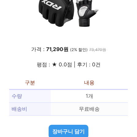
가격 :
71,290원
(2% 할인)
73,470원
평점 : ★ 0.0점 | 후기 : 0건
구분
내용
수량
1개
배송비
무료배송
장바구니 담기