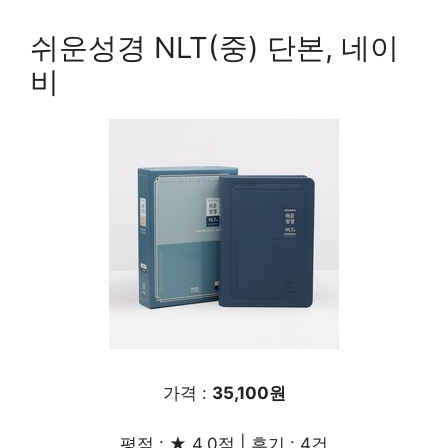
쉬운성경 NLT(중) 단본, 네이
비
가격 :
35,100원
평점 : ★ 4.0점 | 후기 : 4건