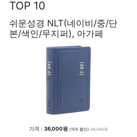
TOP 10
쉬운성경 NLT(네이비/중/단
본/색인/무지퍼), 아가페
가격 :
36,000원
(10% 할인)
40,000원