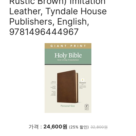
Rustic Brown) Imitation
Leather, Tyndale House
Publishers, English,
9781496444967
가격 :
24,600원
(25% 할인)
32,800원