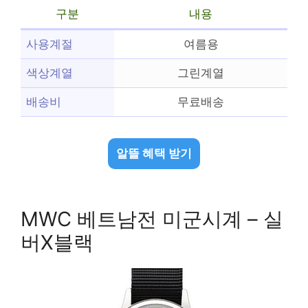
구분
내용
사용계절
여름용
색상계열
그린계열
배송비
무료배송
알뜰 혜택 받기
MWC 베트남전 미군시계 – 실
버X블랙