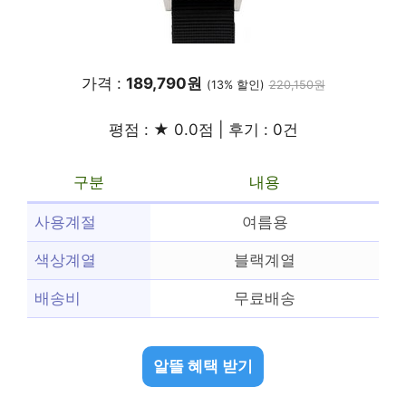
가격 :
189,790원
(13% 할인)
220,150원
평점 : ★ 0.0점 | 후기 : 0건
구분
내용
사용계절
여름용
색상계열
블랙계열
배송비
무료배송
알뜰 혜택 받기