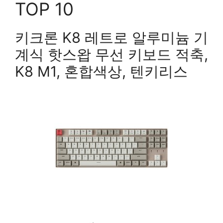
TOP 10
키크론 K8 레트로 알루미늄 기
계식 핫스왑 무선 키보드 적축,
K8 M1, 혼합색상, 텐키리스