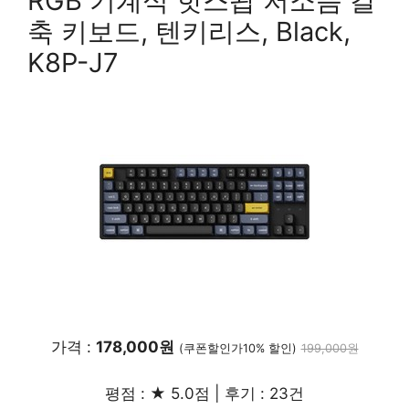
RGB 기계식 핫스왑 저소음 갈
축 키보드, 텐키리스, Black,
K8P-J7
가격 :
178,000원
(쿠폰할인가10% 할인)
199,000원
평점 : ★ 5.0점 | 후기 : 23건