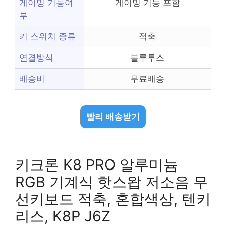
게이밍 기능여
게이밍 기능 포함
부
키 스위치 종류
적축
연결방식
블루투스
배송비
무료배송
빨리 배송받기
키크론 K8 PRO 알루미늄
RGB 기계식 핫스왑 저소음 무
선키보드 적축, 혼합색상, 텐키
리스, K8P J6Z