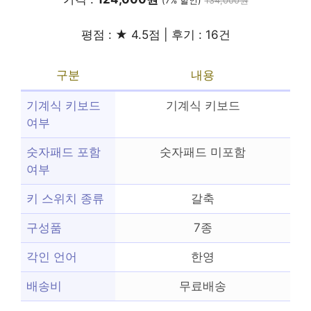
(7% 할인)
134,000원
평점 : ★ 4.5점 | 후기 : 16건
구분
내용
기계식 키보드
기계식 키보드
여부
숫자패드 포함
숫자패드 미포함
여부
키 스위치 종류
갈축
구성품
7종
각인 언어
한영
배송비
무료배송