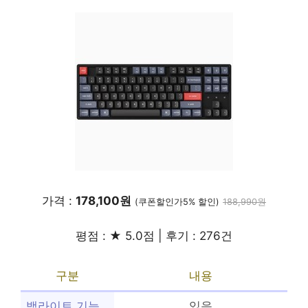
가격 :
178,100원
(쿠폰할인가5% 할인)
188,990원
평점 : ★ 5.0점 | 후기 : 276건
구분
내용
백라이트 기능
있음