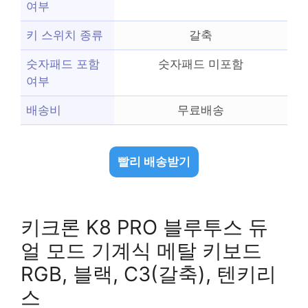
여부
키 스위치 종류
갈축
숫자패드 포함
숫자패드 미포함
여부
배송비
무료배송
빨리 배송받기
키크론 K8 PRO 블루투스 듀
얼 모드 기계식 메탈 키보드
RGB, 블랙, C3(갈축), 텐키리
스