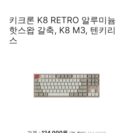
키크론 K8 RETRO 알루미늄
핫스왑 갈축, K8 M3, 텐키리
스
가격 :
124,000원