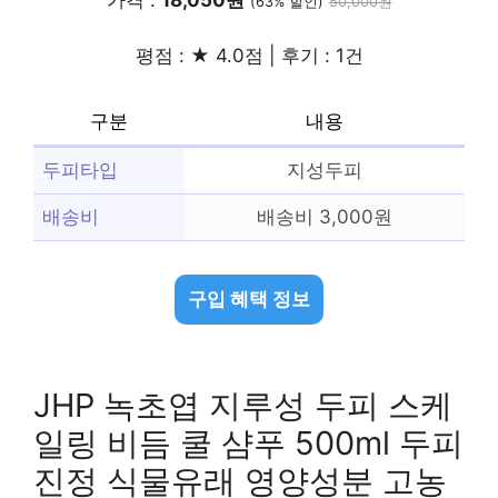
(63% 할인)
50,000원
평점 : ★ 4.0점 | 후기 : 1건
구분
내용
두피타입
지성두피
배송비
배송비 3,000원
구입 혜택 정보
JHP 녹초엽 지루성 두피 스케
일링 비듬 쿨 샴푸 500ml 두피
진정 식물유래 영양성분 고농