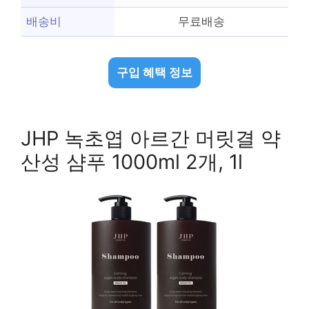
배송비
무료배송
구입 혜택 정보
JHP 녹초엽 아르간 머릿결 약
산성 샴푸 1000ml 2개, 1l