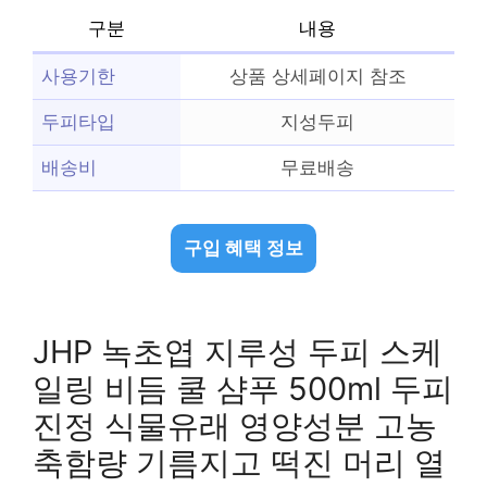
구분
내용
사용기한
상품 상세페이지 참조
두피타입
지성두피
배송비
무료배송
구입 혜택 정보
JHP 녹초엽 지루성 두피 스케
일링 비듬 쿨 샴푸 500ml 두피
진정 식물유래 영양성분 고농
축함량 기름지고 떡진 머리 열