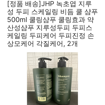
[정품 배송]JHP 녹초엽 지루
성 두피 스케일링 비듬 쿨 샴푸
500ml 쿨링샴푸 쿨링효과 약
산성샴푸 지루성두피 두피스
케일링 두피케어 두피진정 손
상모케어 각질케어, 2개