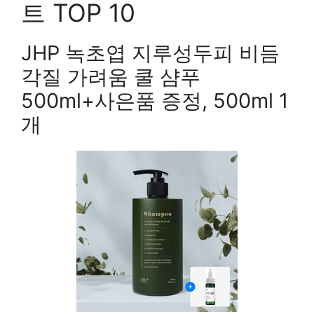
트 TOP 10
JHP 녹초엽 지루성두피 비듬
각질 가려움 쿨 샴푸
500ml+사은품 증정, 500ml 1
개