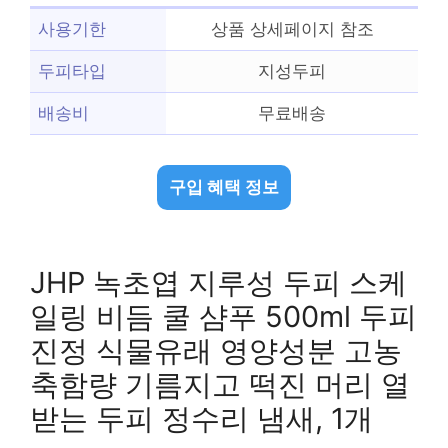
사용기한
상품 상세페이지 참조
두피타입
지성두피
배송비
무료배송
구입 혜택 정보
JHP 녹초엽 지루성 두피 스케
일링 비듬 쿨 샴푸 500ml 두피
진정 식물유래 영양성분 고농
축함량 기름지고 떡진 머리 열
받는 두피 정수리 냄새, 1개