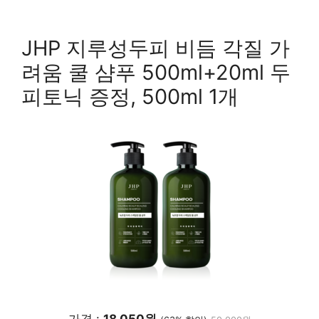
JHP 지루성두피 비듬 각질 가
려움 쿨 샴푸 500ml+20ml 두
피토닉 증정, 500ml 1개
가격 :
18,050원