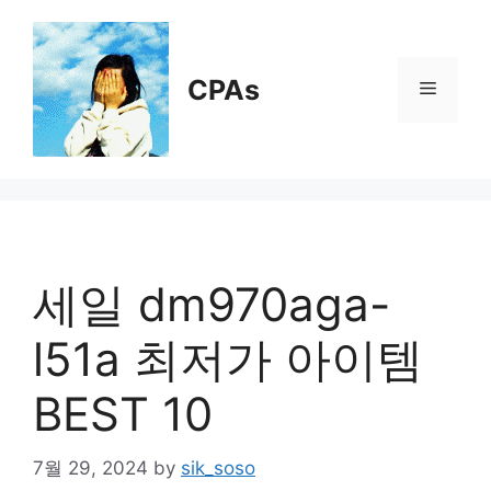
Skip
to
content
CPAs
Menu
세일 dm970aga-
l51a 최저가 아이템
BEST 10
7월 29, 2024
by
sik_soso