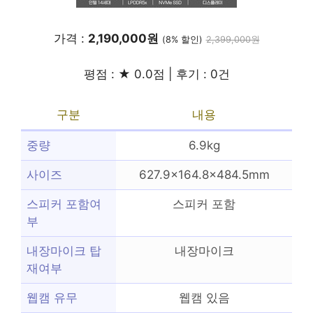
가격 :
2,190,000원
(8% 할인)
2,399,000원
평점 : ★ 0.0점 | 후기 : 0건
구분
내용
중량
6.9kg
사이즈
627.9×164.8×484.5mm
스피커 포함여
스피커 포함
부
내장마이크 탑
내장마이크
재여부
웹캠 유무
웹캠 있음