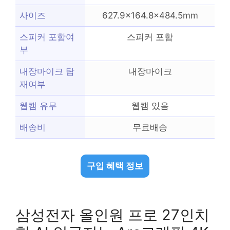
사이즈
627.9×164.8×484.5mm
스피커 포함여
스피커 포함
부
내장마이크 탑
내장마이크
재여부
웹캠 유무
웹캠 있음
배송비
무료배송
구입 혜택 정보
삼성전자 올인원 프로 27인치