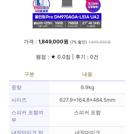
가격 :
1,849,000원
(7% 할인)
1,999,000원
평점 : ★ 0.0점 | 후기 : 0건
구분
내용
중량
6.9kg
사이즈
627.9×164.8×484.5mm
스피커 포함여
스피커 포함
부
내장마이크 탑
내장마이크