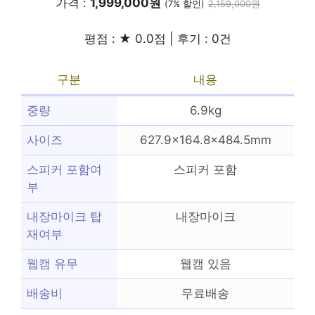
가격 :
1,999,000원
(7% 할인)
2,159,000원
평점 : ★ 0.0점 | 후기 : 0건
구분
내용
중량
6.9kg
사이즈
627.9×164.8×484.5mm
스피커 포함여
스피커 포함
부
내장마이크 탑
내장마이크
재여부
웹캠 유무
웹캠 있음
배송비
무료배송