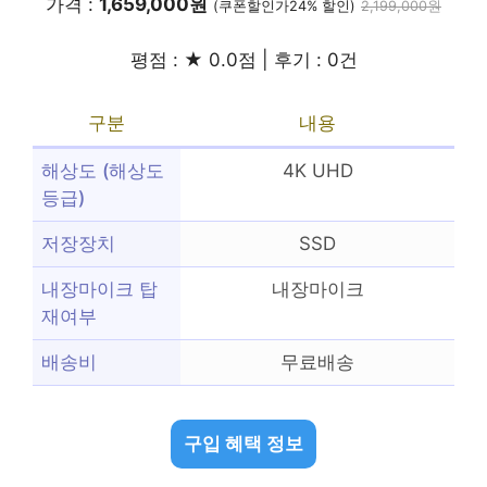
가격 :
1,659,000원
(쿠폰할인가24% 할인)
2,199,000원
평점 : ★ 0.0점 | 후기 : 0건
구분
내용
해상도 (해상도
4K UHD
등급)
저장장치
SSD
내장마이크 탑
내장마이크
재여부
배송비
무료배송
구입 혜택 정보