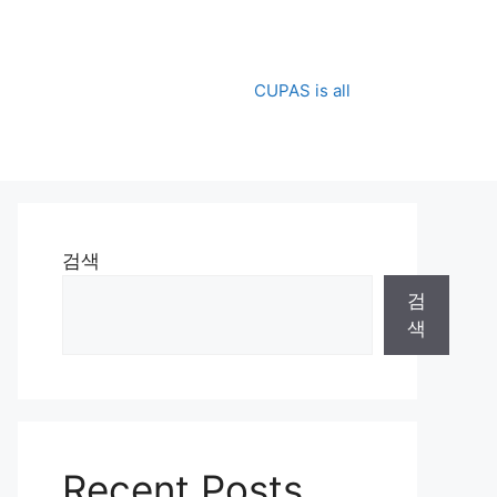
CUPAS is all
검색
검
색
Recent Posts