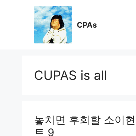
Skip
to
content
CPAs
CUPAS is all
놓치면 후회할 소이현
트 9