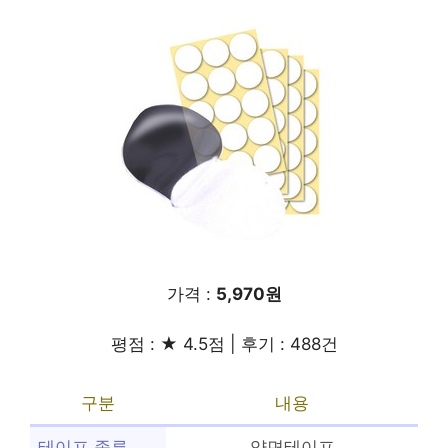
가격 :
5,970원
평점 : ★ 4.5점 | 후기 : 488건
구분
내용
테이프 종류
양면테이프