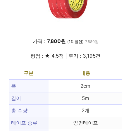
가격 :
7,800원
(1% 할인)
7,880원
평점 : ★ 4.5점 | 후기 : 3,195건
구분
내용
폭
2cm
길이
5m
총 수량
2개
테이프 종류
양면테이프