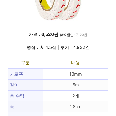
가격 :
6,520원
(8% 할인)
7,120원
평점 : ★ 4.5점 | 후기 : 4,932건
구분
내용
가로폭
18mm
길이
5m
총 수량
2개
폭
1.8cm