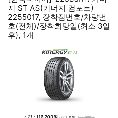
지 ST AS(키너지 컴포트)
2255017, 장착점번호/차량번
호(전체)/장착희망일(최소 3일
후), 1개
가격 :
116,700원
(24% 할인)
154,000원