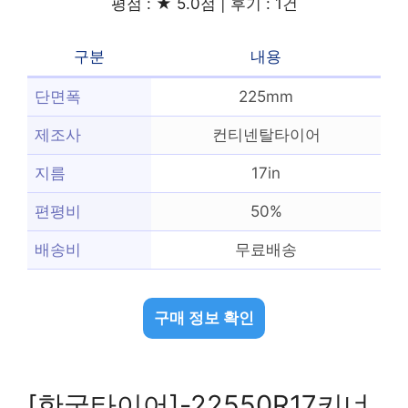
평점 : ★ 5.0점 | 후기 : 1건
구분
내용
단면폭
225mm
제조사
컨티넨탈타이어
지름
17in
편평비
50%
배송비
무료배송
구매 정보 확인
[한국타이어]-22550R17키너