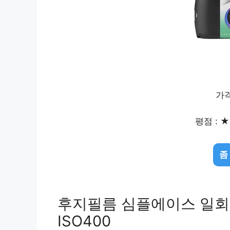
가격
평점 : ★ 
좀
후지필름 심플에이스 일회용 
ISO400