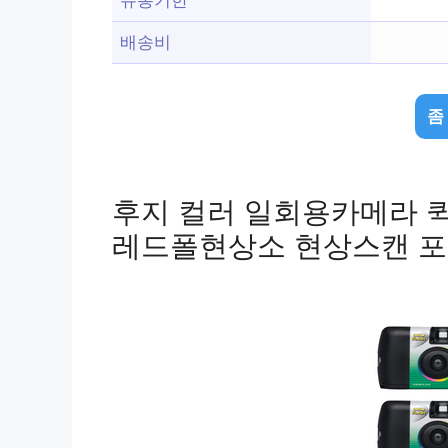
배송비
좀
후지 컬러 일회용카메라 퀵스
레드폴현상소 현상스캔 