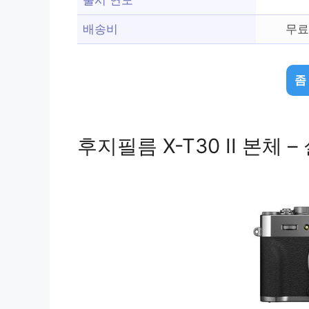
배송비
무료
좀
후지필름 X-T30 II 본체 – 실