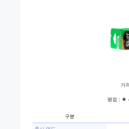
가격
평점 : ★ 
구분
출시 연도