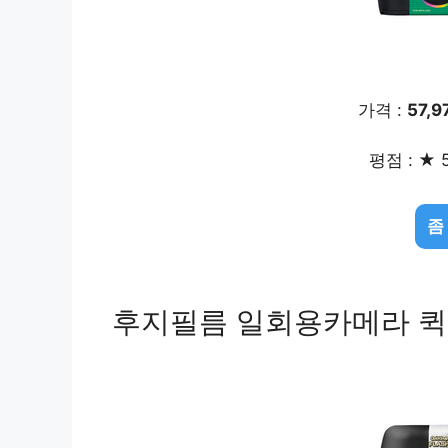
가격 :
57,
평점 : ★ 5
좀
후지필름 일회용카메라 퀵 스