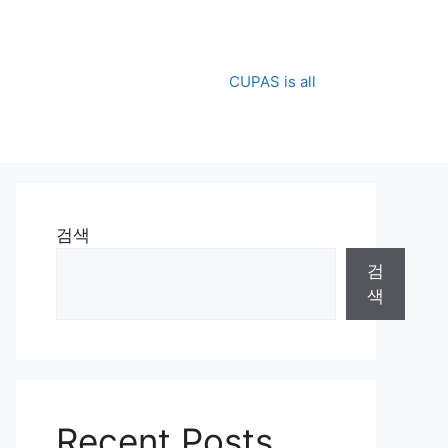
CUPAS is all
검색
검
색
Recent Posts