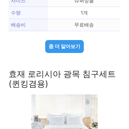
사이즈
슈퍼싱글
수량
1개
배송비
무료배송
좀 더 알아보기
효재 로리시아 광목 침구세트
(퀸킹겸용)