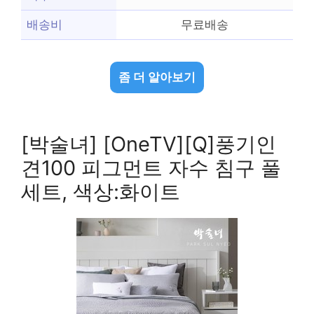
배송비
무료배송
좀 더 알아보기
[박술녀] [OneTV][Q]풍기인
견100 피그먼트 자수 침구 풀
세트, 색상:화이트