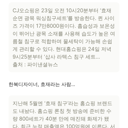
CJ오쇼핑은 23일 오전 10시20분부터 ‘효재
순면 광목 워싱침구세트’를 방송한다. 퀸 사이
즈 가격이 17만8000원이다. 흡습성과 보온성
이 뛰어난 광목 소재를 사용해 습도가 높은 여
름철 침구로 적합하며 물세탁이 가능해 손쉽
게 관리할 수 있다. 현대홈쇼핑은 24일 저녁
9시25분부터 ‘삽사 라텍스 침구 세트…
출처 : 파이낸셜뉴스
한복디자이너, 효재라는 사람…
지난해 5월엔 ‘효재 침구’라는 홈쇼핑 브랜드
도 내놨다. 홈쇼핑 론칭 첫 방송에 준비한 수
량 800세트가 40분 만에 매진돼 화제가 됐
다. 최근 누적 매출액은 100억원에 이른다. 서