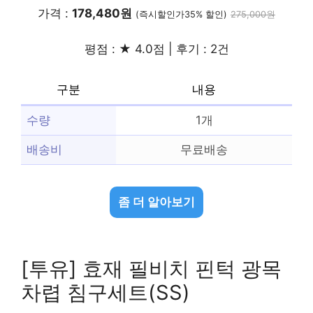
가격 :
178,480원
(즉시할인가35% 할인)
275,000원
평점 : ★ 4.0점 | 후기 : 2건
구분
내용
수량
1개
배송비
무료배송
좀 더 알아보기
[투유] 효재 필비치 핀턱 광목
차렵 침구세트(SS)