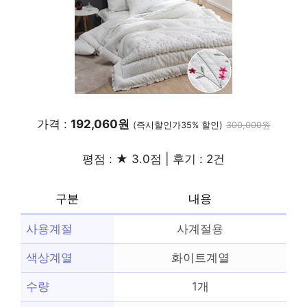
가격 :
192,060원
(즉시할인가35% 할인)
300,000원
평점 : ★ 3.0점 | 후기 : 2건
구분
내용
사용계절
사계절용
색상계열
화이트계열
수량
1개