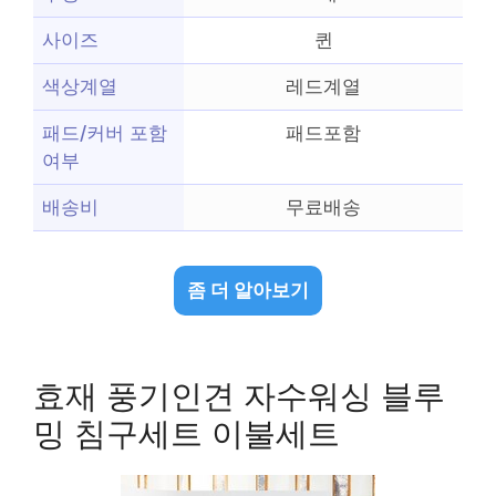
사이즈
퀸
색상계열
레드계열
패드/커버 포함
패드포함
여부
배송비
무료배송
좀 더 알아보기
효재 풍기인견 자수워싱 블루
밍 침구세트 이불세트