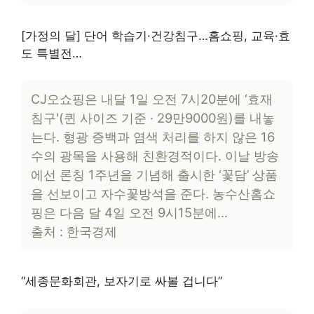
[가정의 달] 단어 학습기·건강침구…홈쇼핑, 교육·효
도 특별전…
CJ오쇼핑은 내달 1일 오전 7시20분에 ‘효재
침구'(퀸 사이즈 기준 · 29만9000원)를 내놓
는다. 형광 증백과 염색 처리를 하지 않은 16
수의 광목을 사용해 친환경적이다. 이날 방송
에선 론칭 1주년을 기념해 출시한 ‘꽃담’ 상품
을 선보이고 자수꽃방석을 준다. 농수산홈쇼
핑은 다음 달 4일 오전 9시15분에…
출처 : 한국경제
“세종문화회관, 보자기로 싸볼 겁니다”