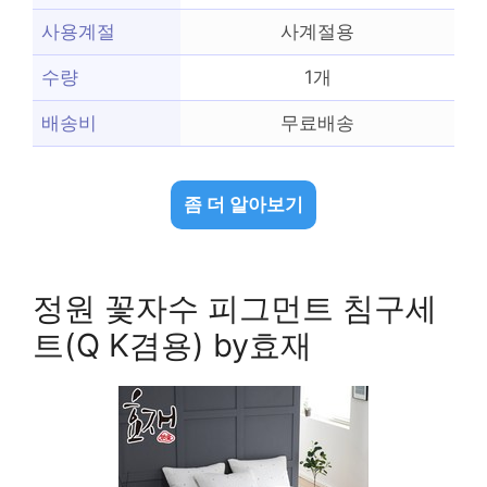
사용계절
사계절용
수량
1개
배송비
무료배송
좀 더 알아보기
정원 꽃자수 피그먼트 침구세
트(Q K겸용) by효재