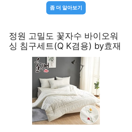
좀 더 알아보기
정원 고밀도 꽃자수 바이오워
싱 침구세트(Q K겸용) by효재