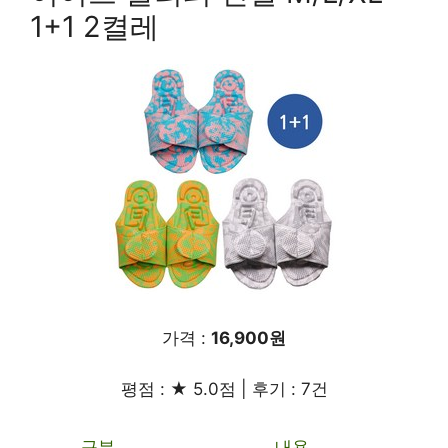
1+1 2켤레
가격 :
16,900원
평점 : ★ 5.0점 | 후기 : 7건
구분
내용