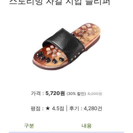
스토리빙 자갈 지압 슬리퍼
가격 :
5,720원
(30% 할인)
8,200원
평점 : ★ 4.5점 | 후기 : 4,280건
구분
내용