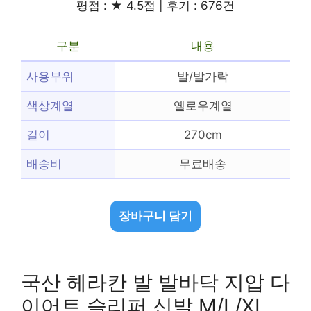
평점 : ★ 4.5점 | 후기 : 676건
구분
내용
사용부위
발/발가락
색상계열
옐로우계열
길이
270cm
배송비
무료배송
장바구니 담기
국산 헤라칸 발 발바닥 지압 다
이어트 슬리퍼 신발 M/L/XL