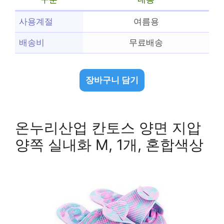
사용계절
여름용
배송비
무료배송
장바구니 담기
온누리산업 칸토스 양면 지압
양쪽 실내화 M, 1개, 혼합색상