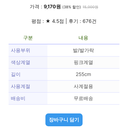
가격 :
9,170원
(38% 할인)
15,000원
평점 : ★ 4.5점 | 후기 : 676건
구분
내용
사용부위
발/발가락
색상계열
핑크계열
길이
255cm
사용계절
사계절용
배송비
무료배송
장바구니 담기