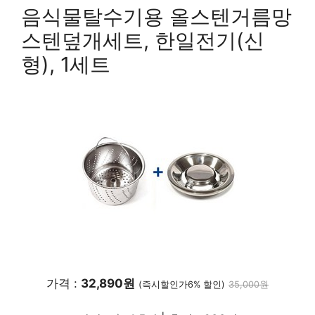
음식물탈수기용 올스텐거름망
스텐덮개세트, 한일전기(신
형), 1세트
가격 :
32,890원
(즉시할인가6% 할인)
35,000원