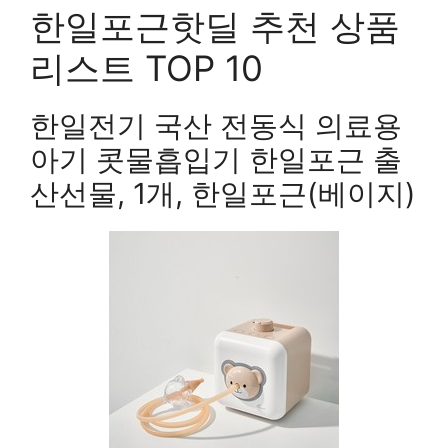
한일포근핫딜 추천 상품
리스트 TOP 10
한일전기 국산 전동식 의료용
아기 콧물흡입기 한일포근 출
산선물, 1개, 한일포근(베이지)