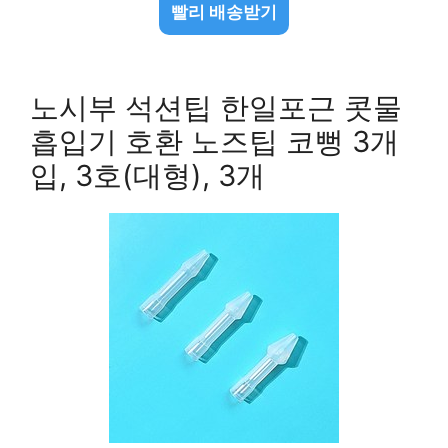
빨리 배송받기
노시부 석션팁 한일포근 콧물
흡입기 호환 노즈팁 코뻥 3개
입, 3호(대형), 3개