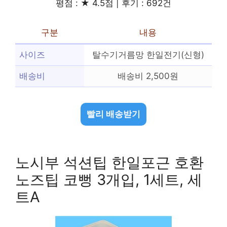
평점 : ★ 4.5점 | 후기 : 692건
구분
내용
사이즈
탈수기거름망 한일전기(신형)
배송비
배송비 2,500원
빨리 배송받기
노시부 석션팁 한일포근 호환
노즈팁 코뻥 3개입, 1세트, 세
트A