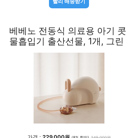
빨리 배송받기
베베노 전동식 의료용 아기 콧
물흡입기 출산선물, 1개, 그린
가격 :
229,000원
(8% 할인)
249,000원