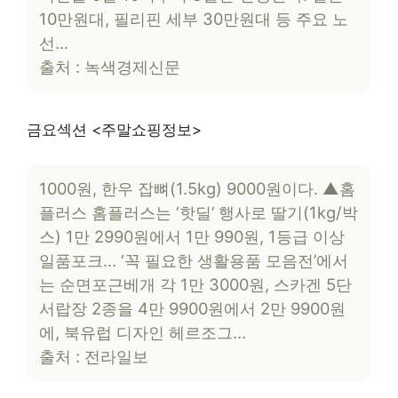
10만원대, 필리핀 세부 30만원대 등 주요 노
선…
출처 : 녹색경제신문
금요섹션 <주말쇼핑정보>
1000원, 한우 잡뼈(1.5kg) 9000원이다. ▲홈
플러스 홈플러스는 ‘핫딜’ 행사로 딸기(1kg/박
스) 1만 2990원에서 1만 990원, 1등급 이상
일품포크… ‘꼭 필요한 생활용품 모음전’에서
는 순면포근베개 각 1만 3000원, 스카겐 5단
서랍장 2종을 4만 9900원에서 2만 9900원
에, 북유럽 디자인 헤르조그…
출처 : 전라일보