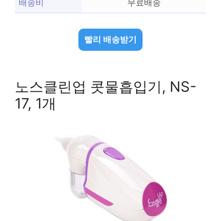
배송비
무료배송
빨리 배송받기
노스클린업 콧물흡입기, NS-
17, 1개