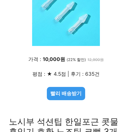
가격 :
10,000원
(22% 할인)
12,900원
평점 : ★ 4.5점 | 후기 : 635건
빨리 배송받기
노시부 석션팁 한일포근 콧물
흡입기 호환 노즈팁 코뻥 3개