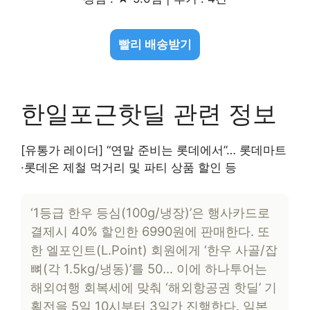
빨리 배송받기
한일포근핫딜 관련 정보
[유통가 레이더] “연말 준비는 롯데에서”… 롯데마트
·롯데온 제철 먹거리 및 파티 상품 할인 등
‘1등급 한우 등심(100g/냉장)’은 행사카드로
결제시 40% 할인한 6990원에 판매한다. 또
한 엘포인트(L.Point) 회원에게 ‘한우 사골/잡
뼈(각 1.5kg/냉동)’를 50… 이에 하나투어는
해외여행 회복세에 맞춰 ‘해외항공권 핫딜’ 기
획전을 5일 10시부터 3일간 진행한다. 일본