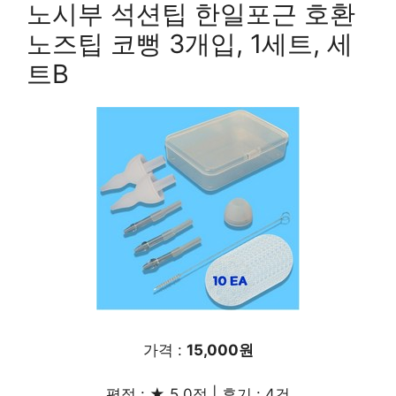
노시부 석션팁 한일포근 호환
노즈팁 코뻥 3개입, 1세트, 세
트B
가격 :
15,000원
평점 : ★ 5.0점 | 후기 : 4건