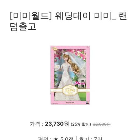
[미미월드] 웨딩데이 미미_ 랜
덤출고
가격 :
23,730원
(25% 할인)
32,000원
평점 : ★ 5.0점 | 후기 : 7건