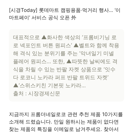
[시경Today] 롯데마트 캠핑용품·먹거리 행사… ‘이
마트페이’ 서비스 공식 오픈 外
대표적으로 ▲화사한 색상의 ‘프롬비기닝 로
로 넥포인트 버튼 원피스’ ▲벨트와 함께 착용
해 격식 있는 분위기를 주는 ‘악녀일기 미넬
플레어 원피스… 또한, ▲따뜻한 날씨에도 격
식을 차릴 수 있는 반팔 자켓 상품으로 ‘잇수
다 로코니 노카라 퍼프 반팔 트위드 자켓’
▲’스위스키친 기본핏 노카라…
출처 : 시장경제신문
지금까지 프롬더네일로코 관련 추천 제품 10가지를
소개해 드렸습니다. 만일 원하시는 제품이 없다면
찾는 제품의 특징을 이메일로 남겨주세요. 찾아서