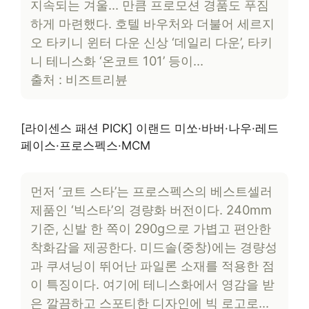
지속되는 겨울… 만큼 프로모션 경품도 푸짐
하게 마련했다. 호텔 바우처와 더불어 세르지
오 타키니 윈터 다운 신상 ‘데일리 다운’, 타키
니 테니스화 ‘온코트 101’ 등이…
출처 : 비즈트리뷴
[라이센스 패션 PICK] 이랜드 미쏘·바버·나우·레드
페이스·프로스펙스·MCM
먼저 ‘코트 스타’는 프로스펙스의 베스트셀러
제품인 ‘빅스타’의 경량화 버전이다. 240mm
기준, 신발 한 쪽이 290g으로 가볍고 편안한
착화감을 제공한다. 미드솔(중창)에는 경량성
과 쿠셔닝이 뛰어난 파일론 소재를 적용한 점
이 특징이다. 여기에 테니스화에서 영감을 받
은 깔끔하고 스포티한 디자인에 빅 로고로…