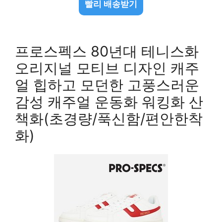
빨리 배송받기
프로스펙스 80년대 테니스화
오리지널 모티브 디자인 캐주
얼 힙하고 모던한 고풍스러운
감성 캐주얼 운동화 워킹화 산
책화(초경량/푹신함/편안한착
화)