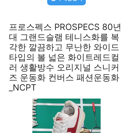
프로스펙스 PROSPECS 80년
대 그랜드슬램 테니스화를 복
각한 깔끔하고 무난한 와이드
타입의 볼 넓은 화이트레드컬
러 생활방수 오리지널 스니커
즈 운동화 컨버스 패션운동화
_NCPT