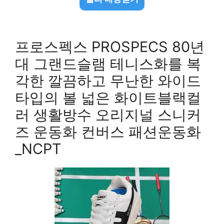
프로스펙스 PROSPECS 80년
대 그랜드슬램 테니스화를 복
각한 깔끔하고 무난한 와이드
타입의 볼 넓은 화이트블랙컬
러 생활방수 오리지널 스니커
즈 운동화 컨버스 패션운동화
_NCPT