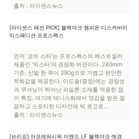
출처 : 라이센스뉴스
[라이센스 패션 PICK] 블랙야크·챔피온·디스커버리
익스페디션·프로스펙스
먼저 ‘코트 스타’는 프로스펙스의 베스트셀러
제품인 ‘빅스타’의 경량화 버전이다. 240mm
기준, 신발 한 쪽이 290g으로 가볍고 편안한
착화감을 제공한다. 미드솔(중창)에는 경량성
과 쿠셔닝이 뛰어난 파일론 소재를 적용한 점
이 특징. 여기에 테니스화에서 영감을 받은 깔
끔하고 스포티한 디자인에 빅 로고로…
출처 : 라이센스뉴스
[브리프] 아모레퍼시픽 이랜드 LF 블랙야크 애경