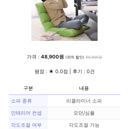
가격 :
48,900원
(30% 할인)
69,900원
평점 : ★ 0.0점 | 후기 : 0건
구분
내용
소파 종류
리클라이너 소파
인테리어 컨셉
모던/심플
각도조절 여부
각도조절 가능