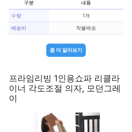
구분
내용
수량
1개
배송비
착불배송
좀 더 알아보기
프라임리빙 1인용쇼파 리클라
이너 각도조절 의자, 모던그레
이