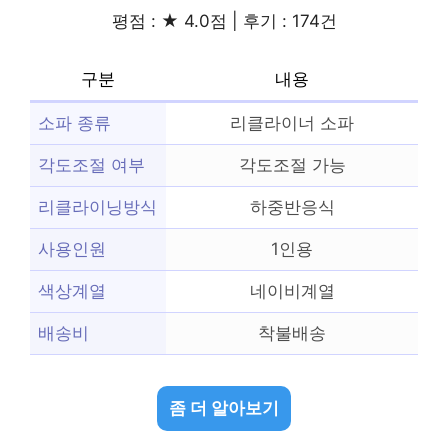
평점 : ★ 4.0점 | 후기 : 174건
구분
내용
소파 종류
리클라이너 소파
각도조절 여부
각도조절 가능
리클라이닝방식
하중반응식
사용인원
1인용
색상계열
네이비계열
배송비
착불배송
좀 더 알아보기