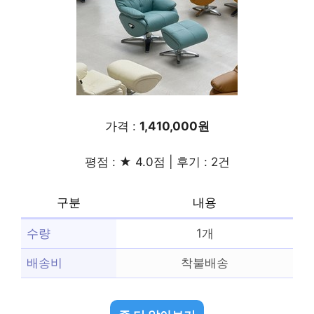
가격 :
1,410,000원
평점 : ★ 4.0점 | 후기 : 2건
구분
내용
수량
1개
배송비
착불배송