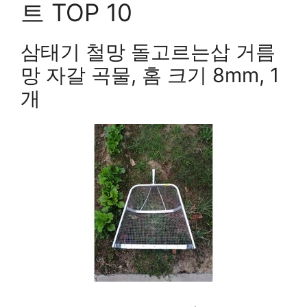
트 TOP 10
삼태기 철망 돌고르는삽 거름
망 자갈 곡물, 홈 크기 8mm, 1
개