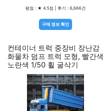
평점 : ★ 4.5점 | 후기 : 6,666건
구매 정보 확인
컨테이너 트럭 중장비 장난감
화물차 덤프 트럭 모형, 빨간색
노란색 1/50 휠 굴삭기