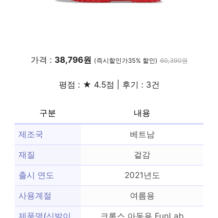
가격 :
38,796원
(즉시할인가35% 할인)
60,390원
평점 : ★ 4.5점 | 후기 : 3건
구분
내용
제조국
베트남
재질
겉감
출시 연도
2021년도
사용계절
여름용
제품명(신발이
크록스 아동용 FunLab