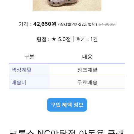
가격 :
42,650원
(즉시할인가22% 할인)
54,900원
평점 : ★ 5.0점 | 후기 : 1건
구분
내용
색상계열
핑크계열
배송비
무료배송
구입 혜택 정보
크록스 NC야탑점 아동용 클래