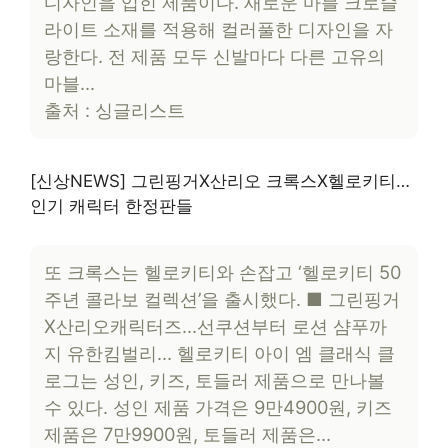
디자인을 입힌 제품이다. 새로운 마블 크로슬
라이트 소재를 적용해 컬러풀한 디자인을 자
랑한다. 전 제품 모두 신발마다 다른 고유의
마블…
출처 : 싱글리스트
[신상NEWS] 그린핑거X산리오 크록스X헬로키티…
인기 캐릭터 한정판들
또 크록스는 헬로키티와 손잡고 ‘헬로키티 50
주년 콜라보 컬렉션’을 출시했다. ■ 그린핑거
X산리오캐릭터즈…선쿠션부터 로션 샴푸까
지 유한킴벌리… 헬로키티 아이 엠 클래식 클
로그는 성인, 키즈, 토들러 제품으로 만나볼
수 있다. 성인 제품 가격은 9만4900원, 키즈
제품은 7만9900원, 토들러 제품은…