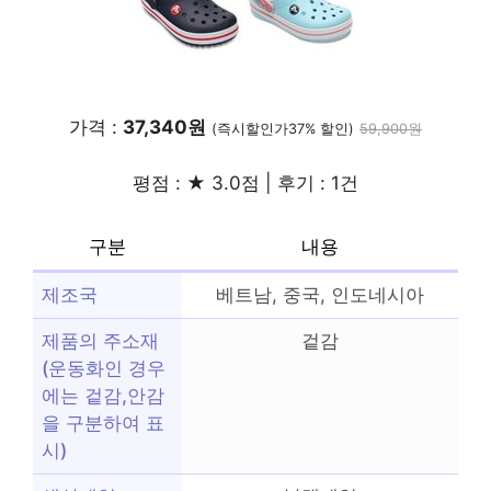
가격 :
37,340원
(즉시할인가37% 할인)
59,900원
평점 : ★ 3.0점 | 후기 : 1건
구분
내용
제조국
베트남, 중국, 인도네시아
제품의 주소재
겉감
(운동화인 경우
에는 겉감,안감
을 구분하여 표
시)