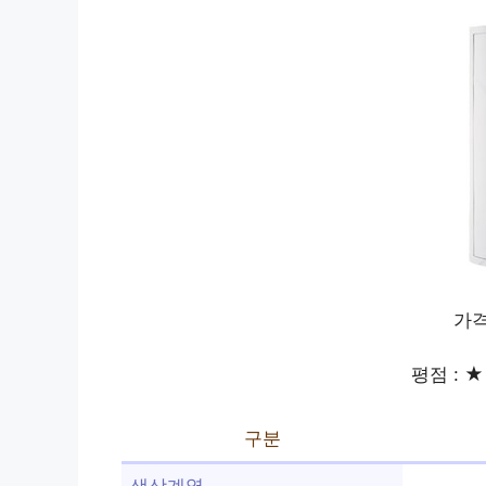
가격
평점 : ★ 
구분
색상계열