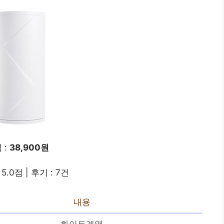
 :
38,900원
5.0점 | 후기 : 7건
내용
화이트계열