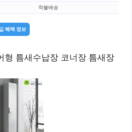
착불배송
입 혜택 정보
어형 틈새수납장 코너장 틈새장