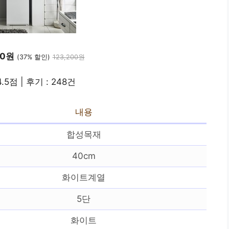
00원
(37% 할인)
123,200원
.5점 | 후기 : 248건
내용
합성목재
40cm
화이트계열
5단
화이트