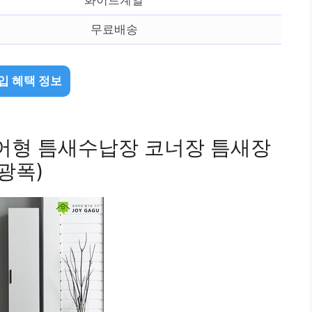
무료배송
입 혜택 정보
어형 틈새수납장 코너장 틈새장
광폭)