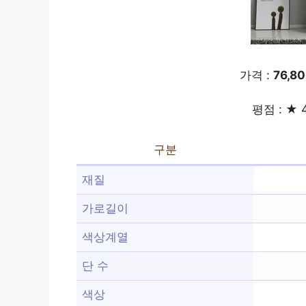
가격 :
76,8
평점 : ★ 4
구분
재질
가로길이
색상계열
단 수
색상