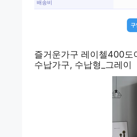
배송비
구
즐거운가구 레이첼400도
수납가구, 수납형_그레이