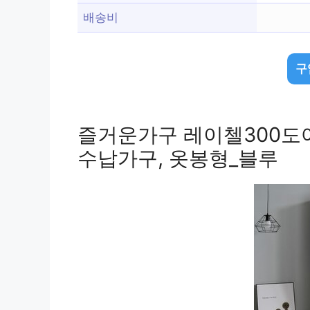
배송비
구
즐거운가구 레이첼300도
수납가구, 옷봉형_블루