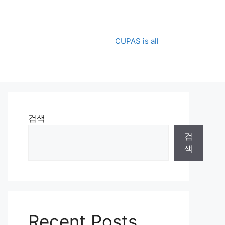
CUPAS is all
검색
검
색
Recent Posts