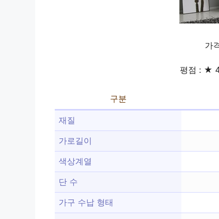
가격
평점 : ★ 4
구분
재질
가로길이
색상계열
단 수
가구 수납 형태