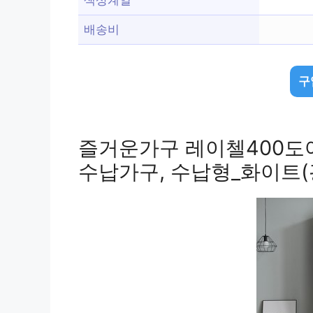
배송비
구
즐거운가구 레이첼400도
수납가구, 수납형_화이트(