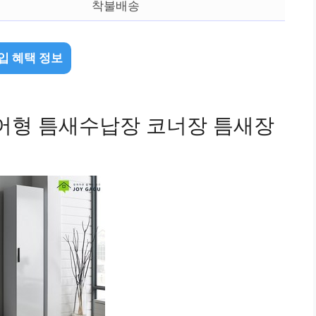
착불배송
입 혜택 정보
어형 틈새수납장 코너장 틈새장