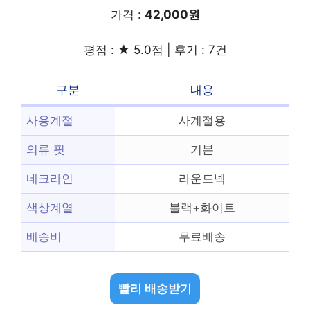
가격 :
42,000원
평점 : ★ 5.0점 | 후기 : 7건
구분
내용
사용계절
사계절용
의류 핏
기본
네크라인
라운드넥
색상계열
블랙+화이트
배송비
무료배송
빨리 배송받기