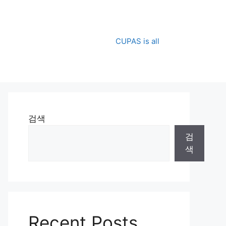
CUPAS is all
검색
검
색
Recent Posts