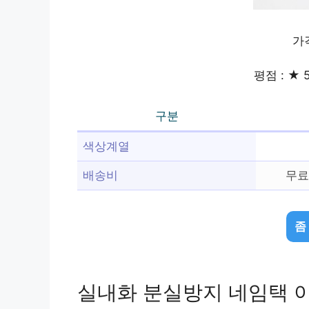
가격
평점 : ★ 5
구분
색상계열
배송비
무료
좀
실내화 분실방지 네임택 