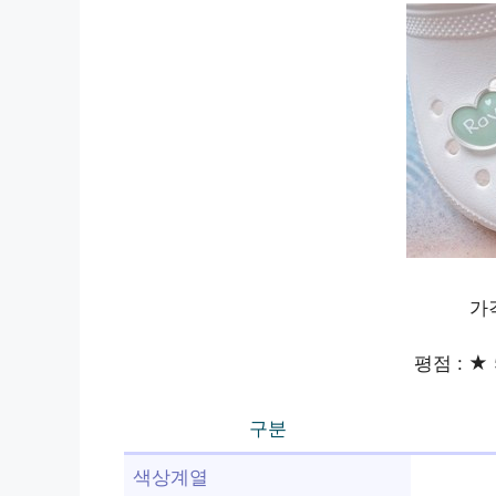
가격
평점 : ★ 
구분
색상계열