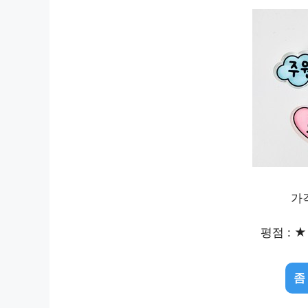
가격
평점 : ★ 
좀