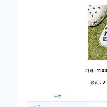
가격 :
11,0
평점 : ★ 
구분
제조국