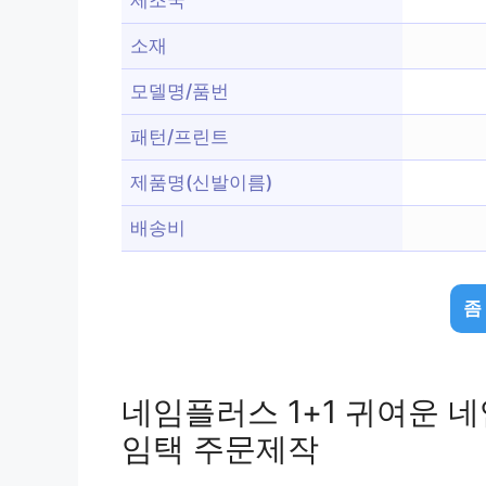
소재
모델명/품번
패턴/프린트
제품명(신발이름)
배송비
좀
네임플러스 1+1 귀여운 
임택 주문제작