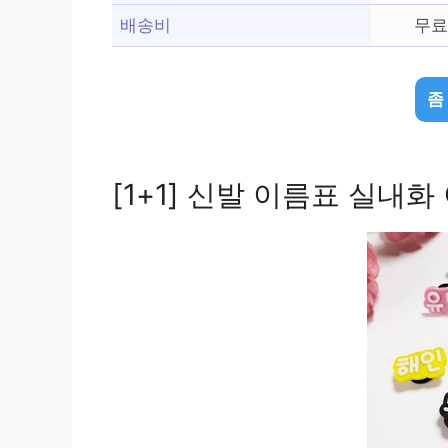
배송비
무료
좀
[1+1] 신발 이름표 실내화