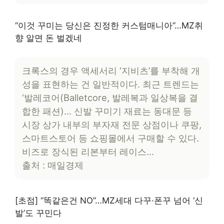
“이것 꾸미는 당신은 진정한 커스텀매니아”…MZ취
향 알면 돈 벌겠네
크록스의 경우 액세서리 ‘지비츠’를 부착해 개
성을 표현하는 건 일반적이다. 최근 트렌드는
‘발레코어(Balletcore, 발레복과 일상복을 결
합한 패션)… 신발 꾸미기 재료는 동대문 등
시장 상가 내부의 부자재 전문 상점이나 쿠팡,
스마트스토어 등 쇼핑몰에서 구매할 수 있다.
비즈로 장식된 리본부터 레이스…
출처 : 매일경제
[초점] “똑같은건 NO”…MZ세대 다꾸·폰꾸 넘어 ‘신
발’도 꾸민다