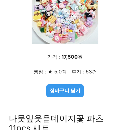
가격 :
17,500원
평점 : ★ 5.0점 | 후기 : 63건
장바구니 담기
나뭇잎웃음데이지꽃 파츠
11pcs 세트