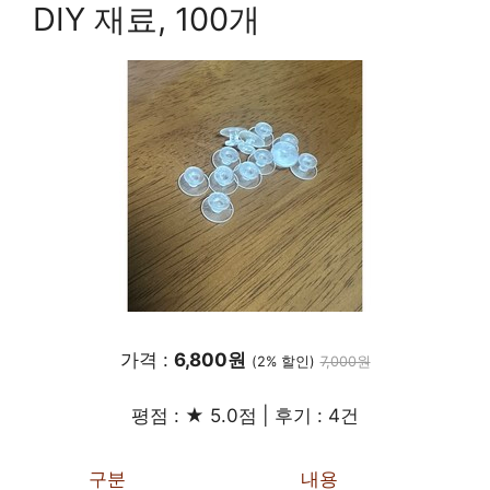
DIY 재료, 100개
가격 :
6,800원
(2% 할인)
7,000원
평점 : ★ 5.0점 | 후기 : 4건
구분
내용