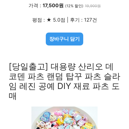
가격 :
17,500원
(12% 할인)
19,900원
평점 : ★ 5.0점 | 후기 : 127건
장바구니 담기
[당일출고] 대용량 산리오 데
코덴 파츠 랜덤 탑꾸 파츠 슬라
임 레진 공예 DIY 재료 파츠 도
매