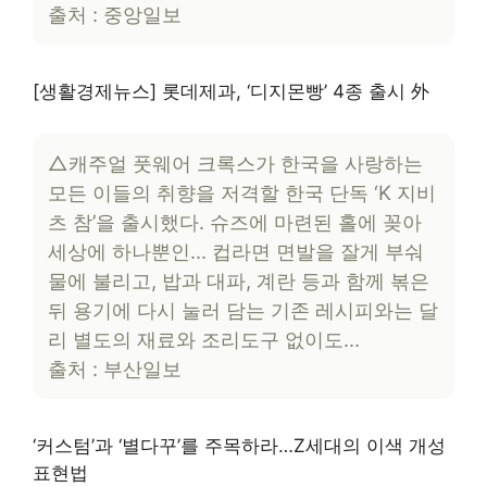
출처 : 중앙일보
[생활경제뉴스] 롯데제과, ‘디지몬빵’ 4종 출시 外
△캐주얼 풋웨어 크록스가 한국을 사랑하는
모든 이들의 취향을 저격할 한국 단독 ‘K 지비
츠 참’을 출시했다. 슈즈에 마련된 홀에 꽂아
세상에 하나뿐인… 컵라면 면발을 잘게 부숴
물에 불리고, 밥과 대파, 계란 등과 함께 볶은
뒤 용기에 다시 눌러 담는 기존 레시피와는 달
리 별도의 재료와 조리도구 없이도…
출처 : 부산일보
‘커스텀’과 ‘별다꾸’를 주목하라…Z세대의 이색 개성
표현법