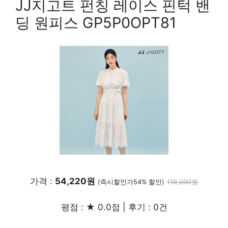
JJ지고트 펀칭 레이스 핀턱 밴
딩 원피스 GP5P0OPT81
가격 :
54,220원
(즉시할인가54% 할인)
119,000원
평점 : ★ 0.0점 | 후기 : 0건