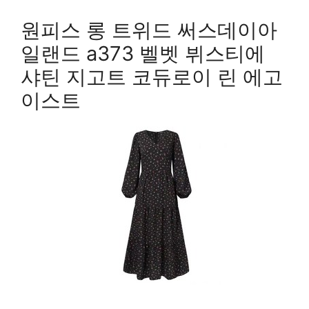
원피스 롱 트위드 써스데이아
일랜드 a373 벨벳 뷔스티에
샤틴 지고트 코듀로이 린 에고
이스트