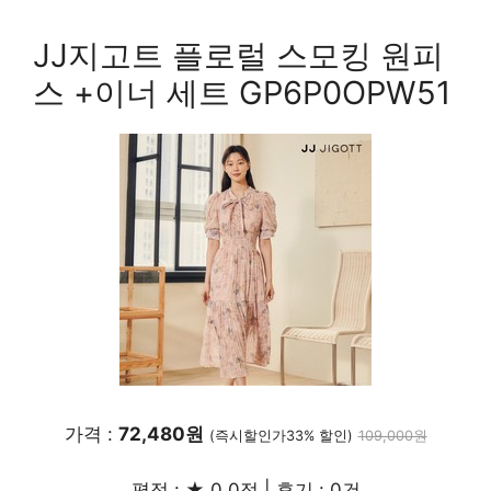
JJ지고트 플로럴 스모킹 원피
스 +이너 세트 GP6P0OPW51
가격 :
72,480원
(즉시할인가33% 할인)
109,000원
평점 : ★ 0.0점 | 후기 : 0건