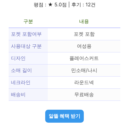
평점 : ★ 5.0점 | 후기 : 12건
구분
내용
포켓 포함여부
포켓 포함
사용대상 구분
여성용
디자인
플레어스커트
소매 길이
민소매/나시
네크라인
라운드넥
배송비
무료배송
알뜰 혜택 받기