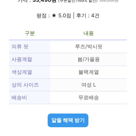
가격 :
33,490원
(쿠폰할인가69% 할인)
109,200원
평점 : ★ 5.0점 | 후기 : 4건
구분
내용
의류 핏
루즈/박시핏
사용계절
봄/가을용
색상계열
블랙계열
상의 사이즈
여성 L
배송비
무료배송
알뜰 혜택 받기