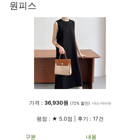
원피스
가격 :
36,930원
(72% 할인)
132,750원
평점 : ★ 5.0점 | 후기 : 17건
구분
내용