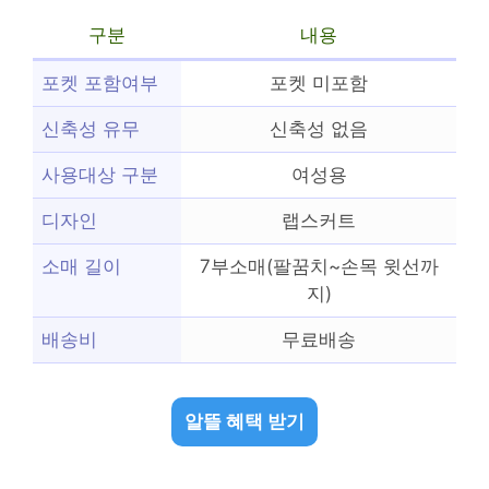
구분
내용
포켓 포함여부
포켓 미포함
신축성 유무
신축성 없음
사용대상 구분
여성용
디자인
랩스커트
소매 길이
7부소매(팔꿈치~손목 윗선까
지)
배송비
무료배송
알뜰 혜택 받기