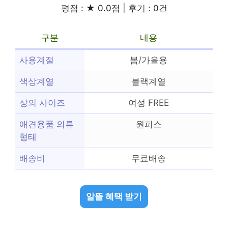
평점 : ★ 0.0점 | 후기 : 0건
구분
내용
사용계절
봄/가을용
색상계열
블랙계열
상의 사이즈
여성 FREE
애견용품 의류
원피스
형태
배송비
무료배송
알뜰 혜택 받기