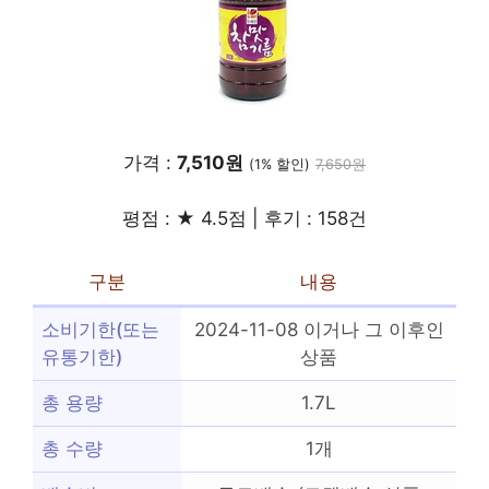
가격 :
7,510원
(1% 할인)
7,650원
평점 : ★ 4.5점 | 후기 : 158건
구분
내용
소비기한(또는
2024-11-08 이거나 그 이후인
유통기한)
상품
총 용량
1.7L
총 수량
1개