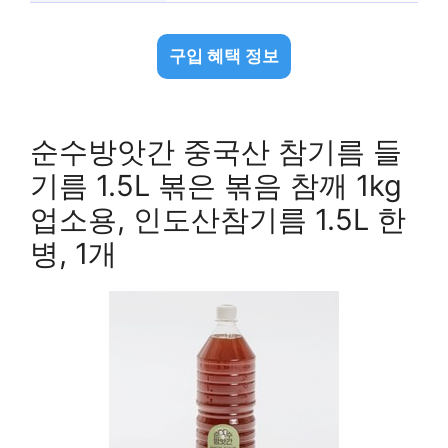
구입 혜택 정보
순수방앗간 중국산 참기름 들
기름 1.5L 볶은 볶음 참깨 1kg
업소용, 인도산참기름 1.5L 한
병, 1개