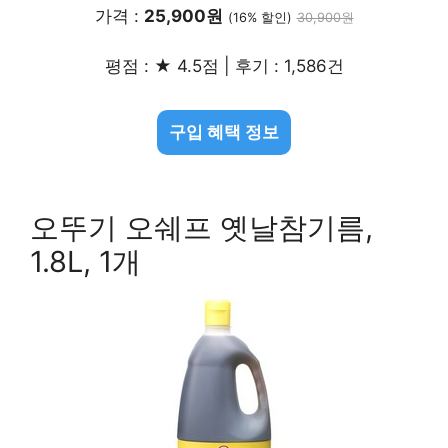
가격 :
25,900원
(16% 할인)
30,900원
평점 : ★ 4.5점 | 후기 : 1,586건
구입 혜택 정보
오뚜기 오쉐프 옛날참기름,
1.8L, 1개