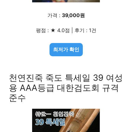
가격 :
39,000원
평점 : ★ 4.0점 | 후기 : 1건
최저가 확인
천연진죽 죽도 특세일 39 여성
용 AAA등급 대한검도회 규격
준수