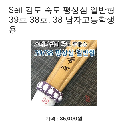
Seil 검도 죽도 평상심 일반형
39호 38호, 38 남자고등학생
용
가격 :
35,000원