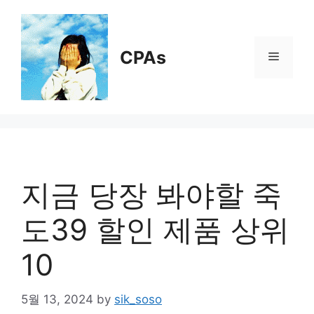
Skip
to
content
CPAs
Menu
지금 당장 봐야할 죽
도39 할인 제품 상위
10
5월 13, 2024
by
sik_soso