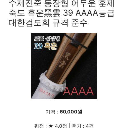
수제진죽 동장형 어두운 훈제
죽도 흑운黑雲 39 AAAA등급
대한검도회 규격 준수
가격 :
60,000원
평점 : ★ 4.0점 | 후기 : 4건