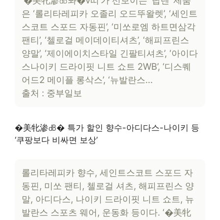
‘�美牝渗㏈퐈�v띠’가 선보이는 ‘탑텐’ 제품
은 ‘롤리타레피카 오졸리 오드뚜왈렛’, ‘세인트
스코트 스포드 자동핀’, ‘미쏘로엠 하트면삼각
팬티’, ‘첼로걸 메이데이티셔츠’, ‘해피프린스
양말’, ‘제이에이치스타일 긴팔티셔츠’, ‘아이다
스나이키 드라이핏 니트 쇼트 2WB’, ‘디스퀘
어드2 메이플 롱삭스’, ‘뉴발란스…
출처 : 중부일보
�美牝渗㏈� 특가 할인 향수-아디다스-나이키 등
‘쿠팡보다 비싸면 보상’
롤리타레피카 향수, 세인트스코트 스포드 자
동핀, 미쏘 팬티, 첼로걸 셔츠, 해피프린스 양
말, 아디다스, 나이키 드라이핏 니트 쇼트, 뉴
발란스 스포츠 웨어, 운동화 등이다. ‘�美牝