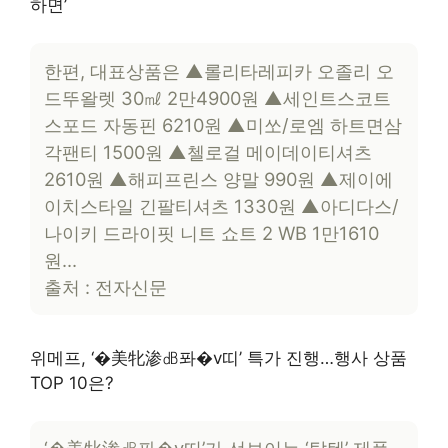
하면’
한편, 대표상품은 ▲롤리타레피카 오졸리 오
드뚜왈렛 30㎖ 2만4900원 ▲세인트스코트
스포드 자동핀 6210원 ▲미쏘/로엠 하트면삼
각팬티 1500원 ▲첼로걸 메이데이티셔츠
2610원 ▲해피프린스 양말 990원 ▲제이에
이치스타일 긴팔티셔츠 1330원 ▲아디다스/
나이키 드라이핏 니트 쇼트 2 WB 1만1610
원…
출처 : 전자신문
위메프, ‘�美牝渗㏈퐈�v띠’ 특가 진행…행사 상품
TOP 10은?