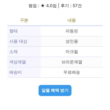
평점 : ★ 4.0점 | 후기 : 57건
구분
내용
형태
자동핀
사용 대상
성인용
소재
아크릴
색상계열
브라운계열
배송비
무료배송
알뜰 혜택 받기