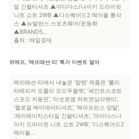
일 긴팔티셔츠 ▲아디다스/나이키 드라이핏
니트 쇼트 2WB ▲디스퀘어드2 메이플 롱삭
스 ▲뉴발란스 스포츠웨어/운동화
▲BRAND5…
출처 : 매일경제
위메프, ‘메뜨때션·띠’ 특가 이벤트 열어
메뜨때션·띠에서 내놓은 ‘탑텐’ 제품은 ‘롤리
타레피카 오졸리 오드뚜왈렛’, ‘세인트스코트
스포드 자동핀’, ‘미쏘로엠 하트면삼각팬티’,
‘첼로걸 메이데이티셔츠’, ‘해피프린스 양말’,
‘제이에이치스타일 긴팔티셔츠’, ‘아이다스나
이키 드라이핏 니트 쇼트 2WB’, ‘디스퀘어드2
메이플…