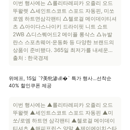
이번 행사에는 △롤리타레피카 오졸리 오드
뚜왈렛 △세인트스코트 스포드 자동핀, 미쏘
로엠 하트면삼각팬티 △첼로걸 메이데이티셔
츠 △아이다스나이키 드라이핏 니트 쇼트
2WB △디스퀘어드2 메이플 롱삭스 △뉴발
란스 스포츠웨어·운동화 등 다양한 브랜드의
상품이 준비됐다. 365일 최저가를 내세운…
출처 : 한국경제
위메프, 15일 `?美牝渗㏈�` 특가 행사…선착순
40% 할인쿠폰 제공
이번 행사에는 ▲롤리타레피카 오졸리 오드
뚜왈렛 ▲세인트스코트 스포드 자동핀 ▲미
쏘/로엠 하트면 삼각팬티 ▲첼로걸 메이데이
티셔츠 ▲해피프린스 양말 ▲제이에이치스타