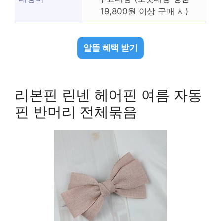
19,800원 이상 구매 시)
알뜰 혜택 받기
리본핀 린넨 헤어핀 여름 자동
핀 반머리 전체묶음