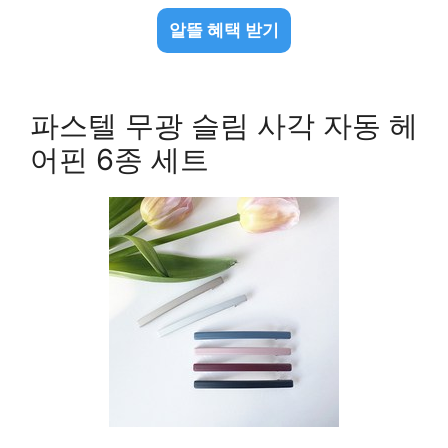
알뜰 혜택 받기
파스텔 무광 슬림 사각 자동 헤
어핀 6종 세트