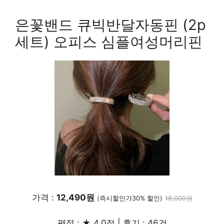
은꽃밴드 큐빅반달자동핀 (2p
세트) 오피스 심플여성머리핀
가격 :
12,490원
(즉시할인가30% 할인)
18,000원
평점 : ★ 4.0점 | 후기 : 46건