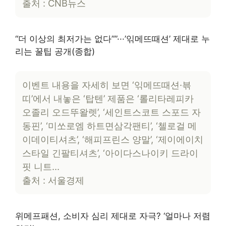
출처 : CNB뉴스
“더 이상의 최저가는 없다””···’읶메뜨때션’ 제대로 누
리는 꿀팁 공개(종합)
이벤트 내용을 자세히 보면 ‘읶메뜨때션·븎
띠’에서 내놓은 ‘탑텐’ 제품은 ‘롤리타레피카
오졸리 오드뚜왈렛’, ‘세인트스코트 스포드 자
동핀’, ‘미쏘로엠 하트면삼각팬티’, ‘첼로걸 메
이데이티셔츠’, ‘해피프린스 양말’, ‘제이에이치
스타일 긴팔티셔츠’, ‘아이다스나이키 드라이
핏 니트…
출처 : 서울경제
위메프패션, 소비자 심리 제대로 자극? ‘얼마나 저렴