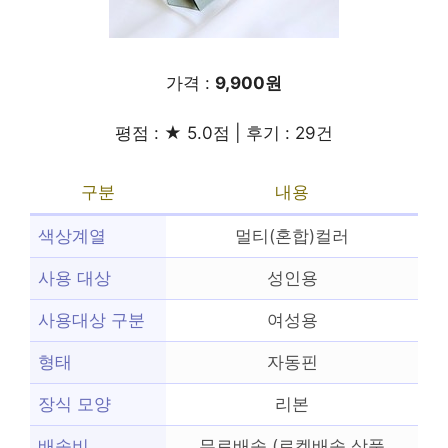
가격 :
9,900원
평점 : ★ 5.0점 | 후기 : 29건
구분
내용
색상계열
멀티(혼합)컬러
사용 대상
성인용
사용대상 구분
여성용
형태
자동핀
장식 모양
리본
배송비
무료배송 (로켓배송 상품