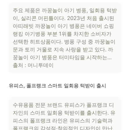
주요 제품은 까꿍놀이 아기 병풍, 일회용 턱받
이, 실리콘 머핀틀이다. 2023년 처음 출시된
아띠래빗 까꿍놀이 아기 병풍은 네이버 쇼핑
랭킹 아기병풍 부분 1위를 차지한 소비자가
선택한 히트상품이다. 병풍 구성 중 까꿍놀이
문과 토끼 거울로 지속 사랑을 받고 있다. 까
꿍놀이 아기 병풍은 터미타임을 시작하는…
출처 : 머니투데이
유피스, 폴프랭크 스마트 일회용 턱받이 출시
수유용품 전문 브랜드 유피스가 폴프랭크 디
자인의 스마트 일회용 턱받이를 출시한다. 유
피스의 폴프랭크 라인은 유피스의 기술력과
폴프랭크의 감성적·창의적인 디자인이 만난