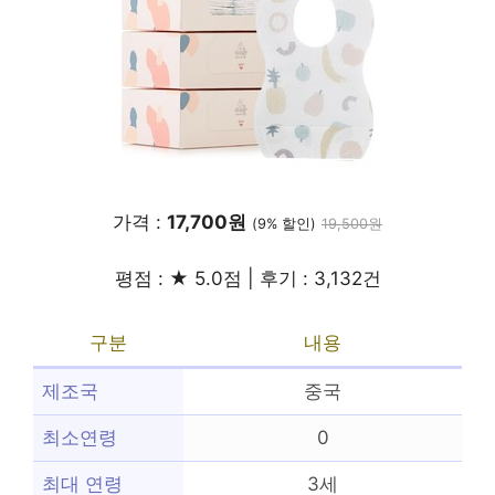
가격 :
17,700원
(9% 할인)
19,500원
평점 : ★ 5.0점 | 후기 : 3,132건
구분
내용
제조국
중국
최소연령
0
최대 연령
3세