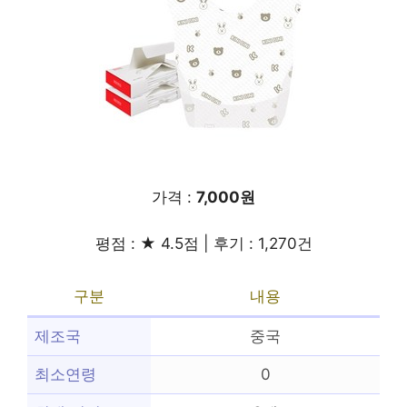
가격 :
7,000원
평점 : ★ 4.5점 | 후기 : 1,270건
구분
내용
제조국
중국
최소연령
0