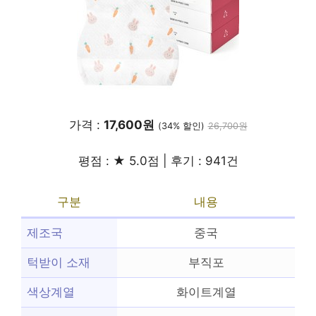
가격 :
17,600원
(34% 할인)
26,700원
평점 : ★ 5.0점 | 후기 : 941건
구분
내용
제조국
중국
턱받이 소재
부직포
색상계열
화이트계열