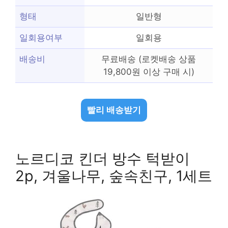
형태
일반형
일회용여부
일회용
배송비
무료배송 (로켓배송 상품
19,800원 이상 구매 시)
빨리 배송받기
노르디코 킨더 방수 턱받이
2p, 겨울나무, 숲속친구, 1세트