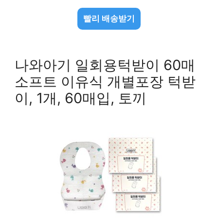
빨리 배송받기
나와아기 일회용턱받이 60매
소프트 이유식 개별포장 턱받
이, 1개, 60매입, 토끼