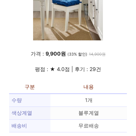
가격 :
9,900원
(33% 할인)
14,900원
평점 : ★ 4.0점 | 후기 : 29건
구분
내용
수량
1개
색상계열
블루계열
배송비
무료배송