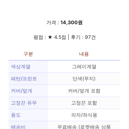
가격 :
14,300원
평점 : ★ 4.5점 | 후기 : 97건
구분
내용
색상계열
그레이계열
패턴/프린트
단색(무지)
커버/덮개
커버/덮개 포함
고정끈 유무
고정끈 포함
용도
의자/좌식용
배송비
무료배송 (로켓배송 상품