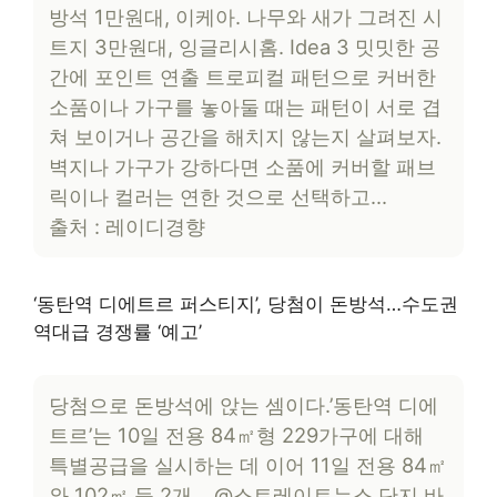
방석 1만원대, 이케아. 나무와 새가 그려진 시
트지 3만원대, 잉글리시홈. Idea 3 밋밋한 공
간에 포인트 연출 트로피컬 패턴으로 커버한
소품이나 가구를 놓아둘 때는 패턴이 서로 겹
쳐 보이거나 공간을 해치지 않는지 살펴보자.
벽지나 가구가 강하다면 소품에 커버할 패브
릭이나 컬러는 연한 것으로 선택하고…
출처 : 레이디경향
‘동탄역 디에트르 퍼스티지’, 당첨이 돈방석…수도권
역대급 경쟁률 ‘예고’
당첨으로 돈방석에 앉는 셈이다.’동탄역 디에
트르’는 10일 전용 84㎡형 229가구에 대해
특별공급을 실시하는 데 이어 11일 전용 84㎡
와 102㎡ 등 2개… @스트레이트뉴스 단지 바