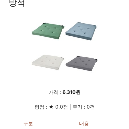
방석
가격 :
6,310원
평점 : ★ 0.0점 | 후기 : 0건
구분
내용