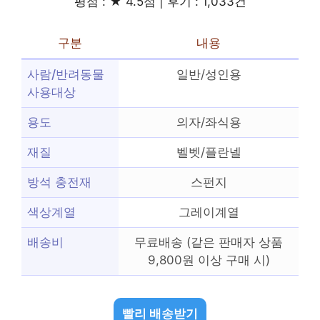
평점 : ★ 4.5점 | 후기 : 1,033건
구분
내용
사람/반려동물
일반/성인용
사용대상
용도
의자/좌식용
재질
벨벳/플란넬
방석 충전재
스펀지
색상계열
그레이계열
배송비
무료배송 (같은 판매자 상품
9,800원 이상 구매 시)
빨리 배송받기