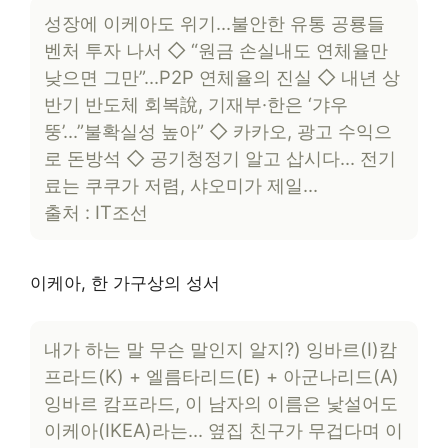
성장에 이케아도 위기…불안한 유통 공룡들
벤처 투자 나서 ◇ “원금 손실내도 연체율만
낮으면 그만”…P2P 연체율의 진실 ◇ 내년 상
반기 반도체 회복說, 기재부·한은 ‘갸우
뚱’…”불확실성 높아” ◇ 카카오, 광고 수익으
로 돈방석 ◇ 공기청정기 알고 삽시다… 전기
료는 쿠쿠가 저렴, 샤오미가 제일…
출처 : IT조선
이케아, 한 가구상의 성서
내가 하는 말 무슨 말인지 알지?) 잉바르(I)캄
프라드(K) + 엘름타리드(E) + 아군나리드(A)
잉바르 캄프라드, 이 남자의 이름은 낯설어도
이케아(IKEA)라는… 옆집 친구가 무겁다며 이