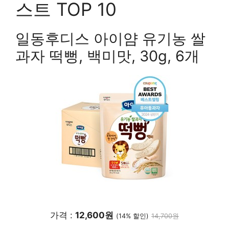
스트 TOP 10
일동후디스 아이얌 유기농 쌀
과자 떡뻥, 백미맛, 30g, 6개
가격 :
12,600원
(14% 할인)
14,700원