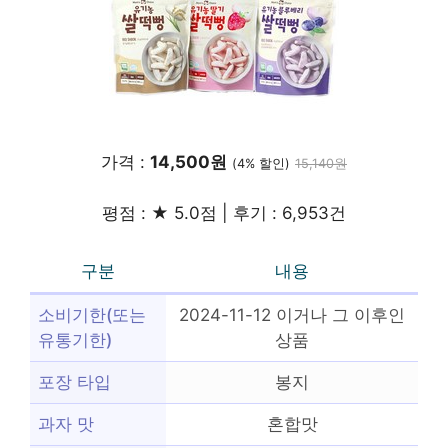
가격 :
14,500원
(4% 할인)
15,140원
평점 : ★ 5.0점 | 후기 : 6,953건
구분
내용
소비기한(또는
2024-11-12 이거나 그 이후인
유통기한)
상품
포장 타입
봉지
과자 맛
혼합맛