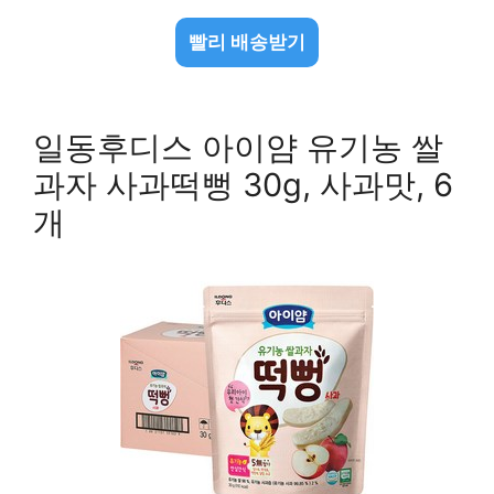
빨리 배송받기
일동후디스 아이얌 유기농 쌀
과자 사과떡뻥 30g, 사과맛, 6
개