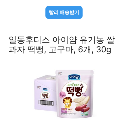
빨리 배송받기
일동후디스 아이얌 유기농 쌀
과자 떡뻥, 고구마, 6개, 30g