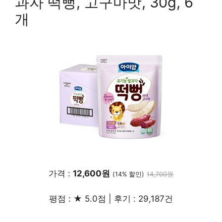
과자 떡뻥, 고구마맛, 30g, 6
개
가격 :
12,600원
(14% 할인)
14,700원
평점 : ★ 5.0점 | 후기 : 29,187건