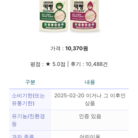
가격 :
10,370원
평점 : ★ 5.0점 | 후기 : 10,488건
구분
내용
소비기한(또는
2025-02-20 이거나 그 이후인
유통기한)
상품
유기농/친환경
인증 있음
등
과자 종류
어린이용