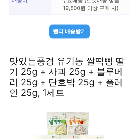
배송비
무료배송 (로켓배송 상품
19,800원 이상 구매 시)
빨리 배송받기
맛있는풍경 유기농 쌀떡뻥 딸
기 25g + 사과 25g + 블루베
리 25g + 단호박 25g + 플레
인 25g, 1세트