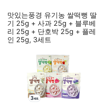
맛있는풍경 유기농 쌀떡뻥 딸
기 25g + 사과 25g + 블루베
리 25g + 단호박 25g + 플레
인 25g, 3세트