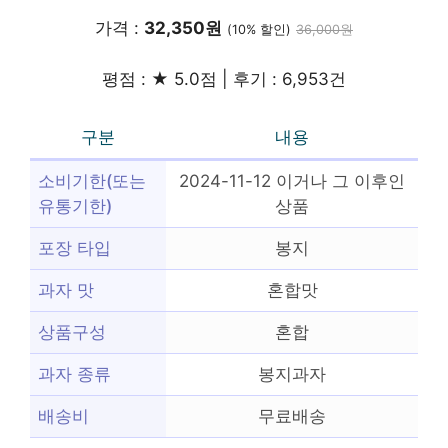
가격 :
32,350원
(10% 할인)
36,000원
평점 : ★ 5.0점 | 후기 : 6,953건
구분
내용
소비기한(또는
2024-11-12 이거나 그 이후인
유통기한)
상품
포장 타입
봉지
과자 맛
혼합맛
상품구성
혼합
과자 종류
봉지과자
배송비
무료배송