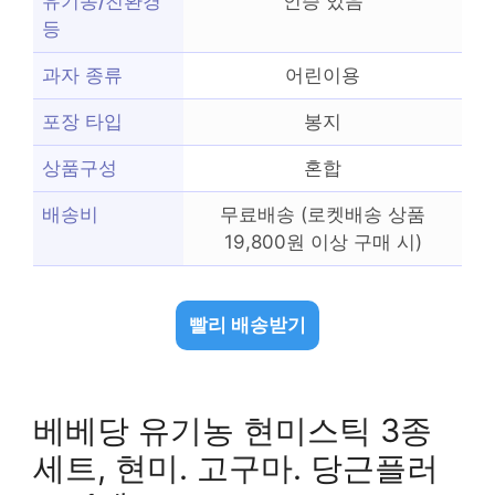
유기농/친환경
인증 있음
등
과자 종류
어린이용
포장 타입
봉지
상품구성
혼합
배송비
무료배송 (로켓배송 상품
19,800원 이상 구매 시)
빨리 배송받기
베베당 유기농 현미스틱 3종
세트, 현미. 고구마. 당근플러