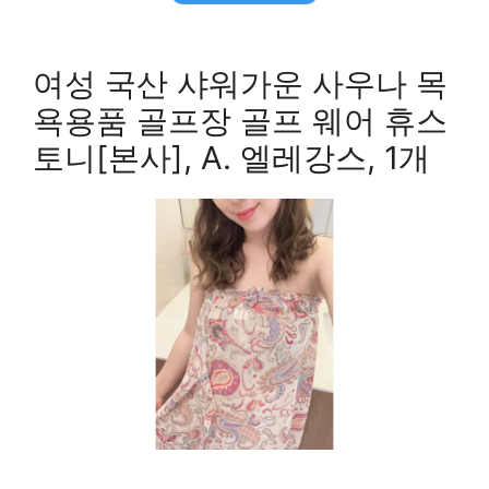
여성 국산 샤워가운 사우나 목
욕용품 골프장 골프 웨어 휴스
토니[본사], A. 엘레강스, 1개