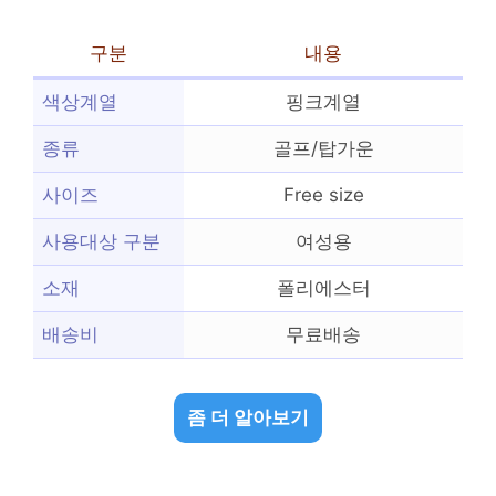
구분
내용
색상계열
핑크계열
종류
골프/탑가운
사이즈
Free size
사용대상 구분
여성용
소재
폴리에스터
배송비
무료배송
좀 더 알아보기