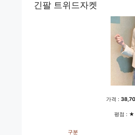
긴팔 트위드자켓
가격 :
38,7
평점 : ★ 
구분