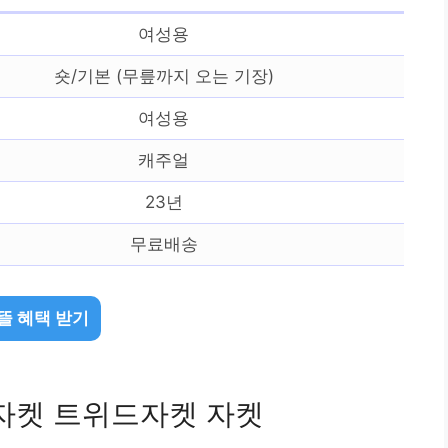
여성용
숏/기본 (무릎까지 오는 기장)
여성용
캐주얼
23년
무료배송
뜰 혜택 받기
 자켓 트위드자켓 자켓