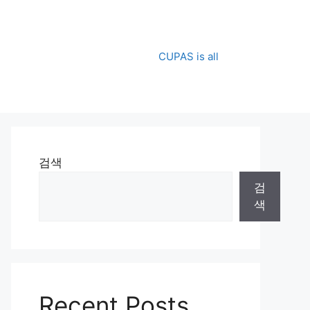
CUPAS is all
검색
검
색
Recent Posts