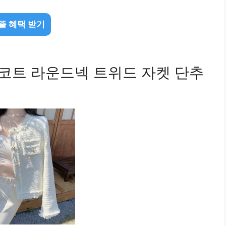
뜰 혜택 받기
 숏코트 라운드넥 트위드 자켓 단추