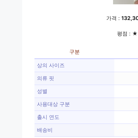
가격 :
132,
평점 : ★ 
구분
상의 사이즈
의류 핏
성별
사용대상 구분
출시 연도
배송비