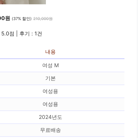
300원
(37% 할인)
210,000원
5.0점 | 후기 : 1건
내용
여성 M
기본
여성용
여성용
2024년도
무료배송