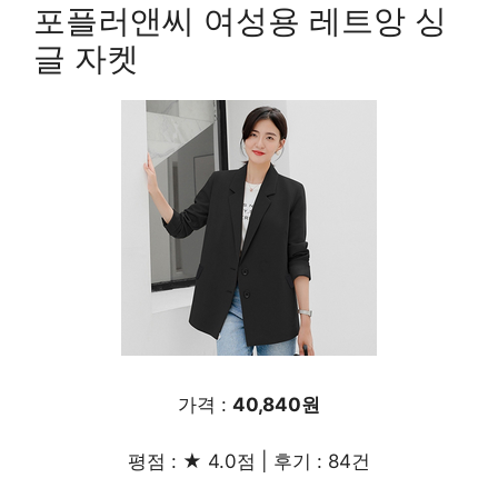
포플러앤씨 여성용 레트앙 싱
글 자켓
가격 :
40,840원
평점 : ★ 4.0점 | 후기 : 84건