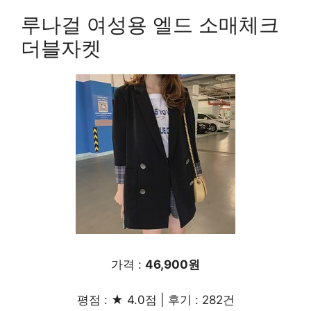
루나걸 여성용 엘드 소매체크
더블자켓
가격 :
46,900원
평점 : ★ 4.0점 | 후기 : 282건