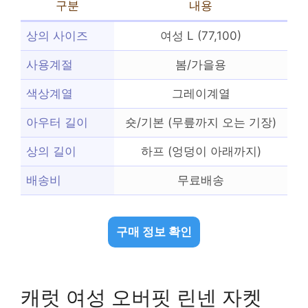
구분
내용
상의 사이즈
여성 L (77,100)
사용계절
봄/가을용
색상계열
그레이계열
아우터 길이
숏/기본 (무릎까지 오는 기장)
상의 길이
하프 (엉덩이 아래까지)
배송비
무료배송
구매 정보 확인
캐럿 여성 오버핏 린넨 자켓