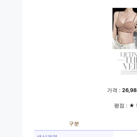
가격 :
26,9
평점 : ★ 
구분
색상계열