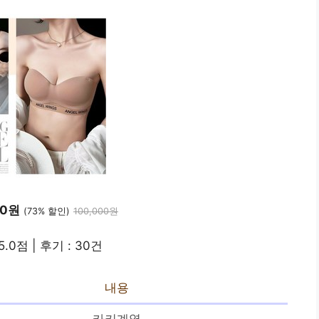
80원
(73% 할인)
100,000원
5.0점 | 후기 : 30건
내용
카키계열