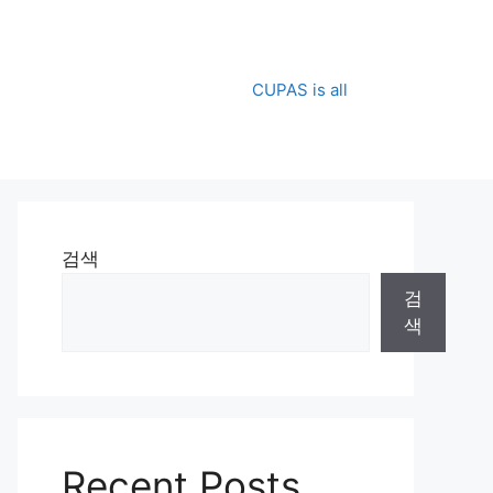
CUPAS is all
검색
검
색
Recent Posts