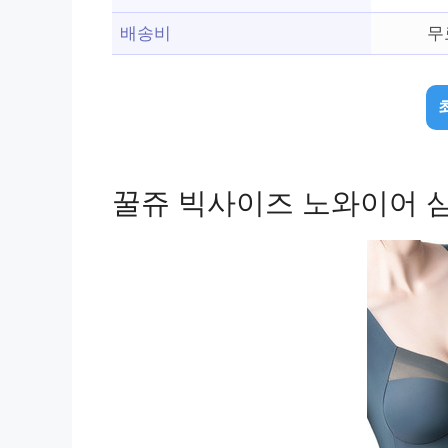
배송비
무
꿀쥬 빅사이즈 노와이어 심