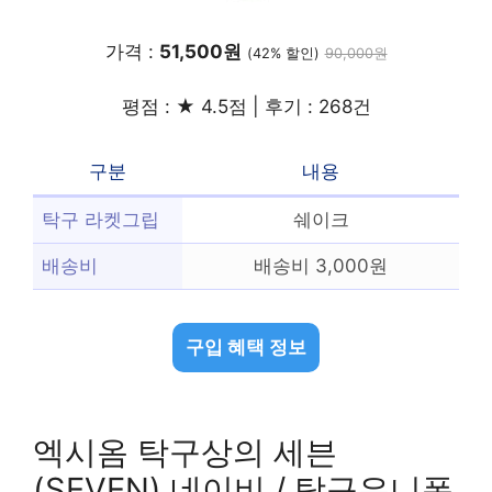
가격 :
51,500원
(42% 할인)
90,000원
평점 : ★ 4.5점 | 후기 : 268건
구분
내용
탁구 라켓그립
쉐이크
배송비
배송비 3,000원
구입 혜택 정보
엑시옴 탁구상의 세븐
(SEVEN) 네이비 / 탁구유니폼