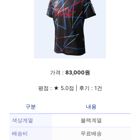
가격 :
83,000원
평점 : ★ 5.0점 | 후기 : 1건
구분
내용
색상계열
블랙계열
배송비
무료배송