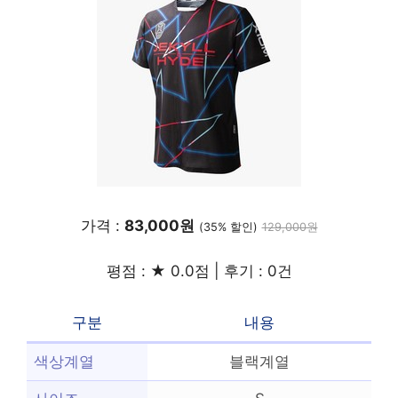
가격 :
83,000원
(35% 할인)
129,000원
평점 : ★ 0.0점 | 후기 : 0건
구분
내용
색상계열
블랙계열