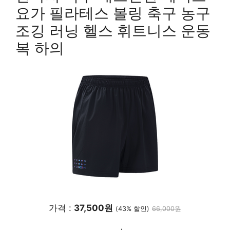
요가 필라테스 볼링 축구 농구
조깅 러닝 헬스 휘트니스 운동
복 하의
가격 :
37,500원
(43% 할인)
66,000원