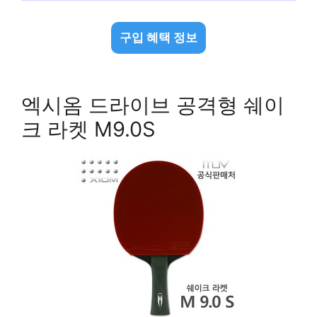
구입 혜택 정보
엑시옴 드라이브 공격형 쉐이
크 라켓 M9.0S