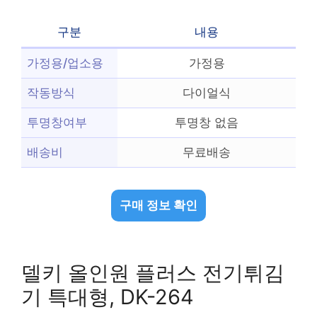
구분
내용
가정용/업소용
가정용
작동방식
다이얼식
투명창여부
투명창 없음
배송비
무료배송
구매 정보 확인
델키 올인원 플러스 전기튀김
기 특대형, DK-264