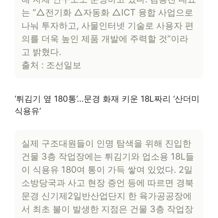
는 “△전기화 △자동화 △ICT 융합 사업으로
나눠 투자하고, 사물인터넷 기술로 사용자 편
의를 더욱 높인 제품 개발에 주력할 것”이라
고 밝혔다.
출처 : 조선일보
‘튀김기 옆 180통’…문경 화재 키운 18L짜리 ‘산더미
식용유’
실제 구조대원들이 인명 탐색을 위해 진입한
건물 3층 작업장에는 튀김기와 업소용 18L들
이 식용유 180여 통이 가득 쌓여 있었다. 2일
소방당국과 사고 현장 증언 등에 따르면 경북
문경 신기제2일반산업단지 한 육가공공장에
서 최초 불이 발생한 지점은 건물 3층 작업장