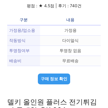
평점 : ★ 4.5점 | 후기 : 740건
구분
내용
가정용/업소용
가정용
작동방식
다이얼식
투명창여부
투명창 없음
배송비
무료배송
구매 정보 확인
델키 올인원 플러스 전기튀김