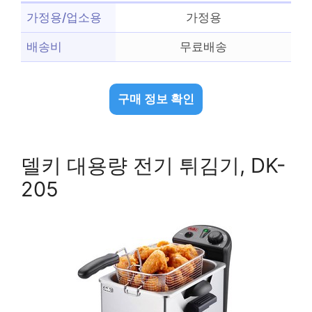
가정용/업소용
가정용
배송비
무료배송
구매 정보 확인
델키 대용량 전기 튀김기, DK-
205